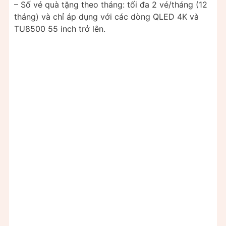
– Số vé quà tặng theo tháng: tối đa 2 vé/tháng (12
tháng) và chỉ áp dụng với các dòng QLED 4K và
TU8500 55 inch trở lên.