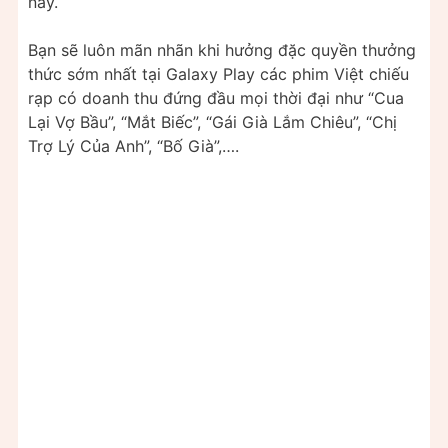
nay.
Bạn sẽ luôn mãn nhãn khi hưởng đặc quyền thưởng
thức sớm nhất tại Galaxy Play các phim Việt chiếu
rạp có doanh thu đứng đầu mọi thời đại như “Cua
Lại Vợ Bầu”, “Mắt Biếc”, “Gái Già Lắm Chiêu”, “Chị
Trợ Lý Của Anh”, “Bố Già”,….