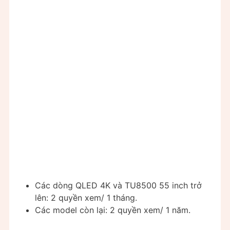
Các dòng QLED 4K và TU8500 55 inch trở
lên: 2 quyền xem/ 1 tháng.
Các model còn lại: 2 quyền xem/ 1 năm.