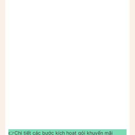
👉Chi tiết các bước kích hoạt gói khuyến mãi