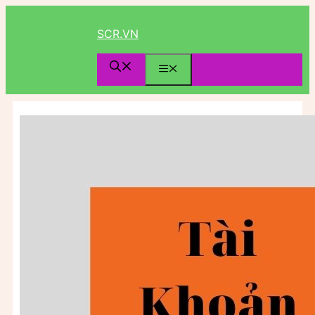
Chuyển
đến
SCR.VN
nội
dung
Menu