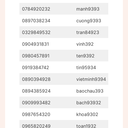
0784920232
manh9393
0897038234
cuong9393
0329849532
tran84923
0904931831
vinh392
0980457891
ten9392
0919384742
tin95934
0890394928
vietminh9394
0894385924
baochau393
0909993482
bach93932
0987654320
khoa9302
0965820249
toan1932