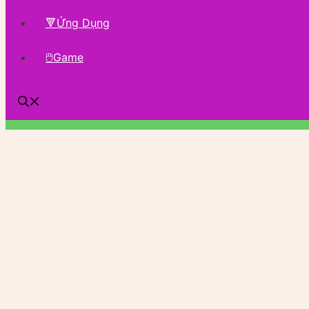
🔻Ứng Dụng
🖱Game