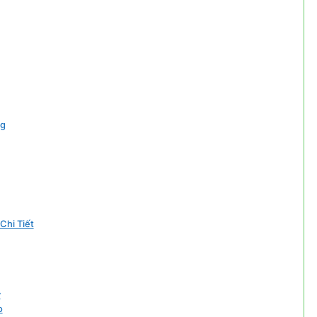
ng
Chi Tiết
y
o