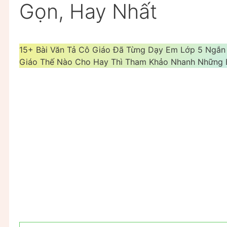
Gọn, Hay Nhất
15+ Bài Văn Tả Cô Giáo Đã Từng Dạy Em Lớp 5 Ngắn 
Giáo Thế Nào Cho Hay Thì Tham Khảo Nhanh Những B