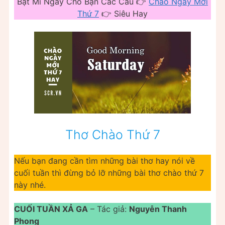
Bật Mí Ngay Cho Bạn Các Câu 👉
Chào Ngày Mới
Thứ 7
👉 Siêu Hay
Thơ Chào Thứ 7
Nếu bạn đang cần tìm những bài thơ hay nói về
cuối tuần thì đừng bỏ lỡ những bài thơ chào thứ 7
này nhé.
CUỐI TUẦN XẢ GA
– Tác giả:
Nguyễn Thanh
Phong