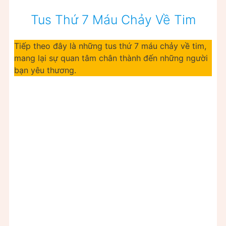
Tus Thứ 7 Máu Chảy Về Tim
Tiếp theo đây là những tus thứ 7 máu chảy về tim,
mang lại sự quan tâm chân thành đến những người
bạn yêu thương.