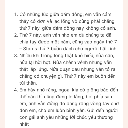
Có những lúc giữa đám đông, em vẫn cảm
thấy cô đơn và lạc lõng vô cùng phải chăng
thứ 7 này, giữa đám đông này không có anh.
Thứ 7 này, anh vẫn nhớ em dù chúng ta đã
chia tay được một năm, cũng vào ngày thứ 7
– Status thứ 7 buồn dành cho người thất tình.
Nhiều khi trong lòng thật khó hiểu, nửa cần,
nửa lại hời hợt. Nửa chênh vênh nhưng vẫn
thật lấp lửng. Nửa quặn đau nhưng vẫn tỏ ra
chẳng có chuyện gì. Thứ 7 này em buồn đến
tủi thân.
Em hãy nhớ rằng, ngoài kia có giông bão đến
thế nào thì cũng đừng lo lắng, bởi phía sau
em, anh vẫn đứng đó dang rộng vòng tay chờ
đón em, cho em luôn bình yên. Gửi đến người
con gái anh yêu những lời chúc yêu thương
nhất