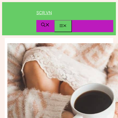
Chuyển
đến
SCR.VN
nội
dung
Menu