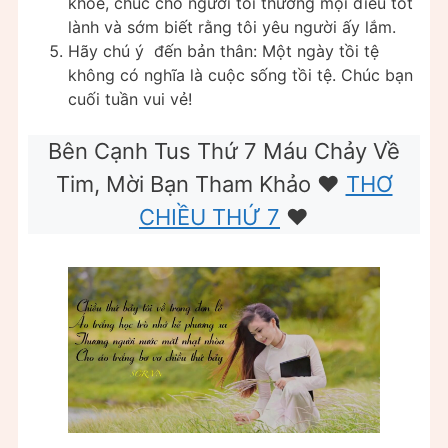
khỏe, chúc cho người tôi thương mọi điều tốt
lành và sớm biết rằng tôi yêu người ấy lắm.
Hãy chú ý đến bản thân: Một ngày tồi tệ
không có nghĩa là cuộc sống tồi tệ. Chúc bạn
cuối tuần vui vẻ!
Bên Cạnh Tus Thứ 7 Máu Chảy Về
Tim, Mời Bạn Tham Khảo ❤️
THƠ
CHIỀU THỨ 7
❤️