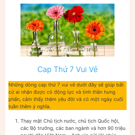
Cap Thứ 7 Vui Vẻ
Những dòng cap thứ 7 vui vẻ dưới đây sẽ giúp bất
cứ ai nhận được có động lực và tinh thần hưng
phấn, cảm thấy thêm yêu đời và có một ngày cuối
tuần thêm ý nghĩa.
Thay mặt Chủ tịch nước, chủ tịch Quốc hội,
các Bộ trưởng, các ban ngành và hơn 90 triệu