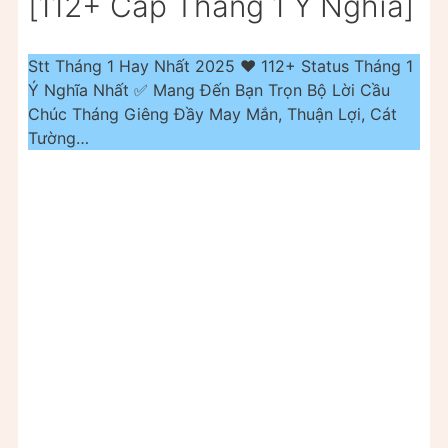
[112+ Cap Tháng 1 Ý Nghĩa]
Stt Tháng 1 Hay Nhất 2025 ❤️ 112+ Status Tháng 1
Ý Nghĩa Nhất ✅ Mang Đến Bạn Trọn Bộ Lời Cầu
Chúc Tháng Giêng Đầy May Mắn, Thuận Lợi, Cát
Tường…