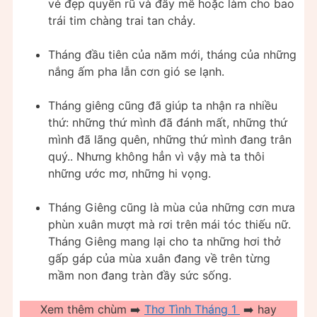
vẻ đẹp quyến rũ và đầy mê hoặc làm cho bao
trái tim chàng trai tan chảy.
Tháng đầu tiên của năm mới, tháng của những
nắng ấm pha lẫn cơn gió se lạnh.
Tháng giêng cũng đã giúp ta nhận ra nhiều
thứ: những thứ mình đã đánh mất, những thứ
mình đã lãng quên, những thứ mình đang trân
quý.. Nhưng không hẳn vì vậy mà ta thôi
những ước mơ, những hi vọng.
Tháng Giêng cũng là mùa của những cơn mưa
phùn xuân mượt mà rơi trên mái tóc thiếu nữ.
Tháng Giêng mang lại cho ta những hơi thở
gấp gáp của mùa xuân đang về trên từng
mầm non đang tràn đầy sức sống.
Xem thêm chùm ➡️
Thơ Tình Tháng 1
➡️ hay