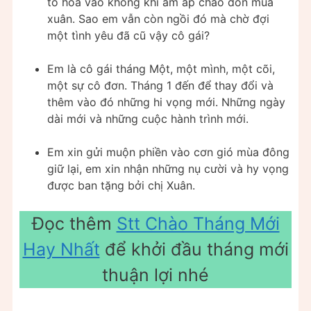
tổ hòa vào không khí ấm áp chào đón mùa
xuân. Sao em vẫn còn ngồi đó mà chờ đợi
một tình yêu đã cũ vậy cô gái?
Em là cô gái tháng Một, một mình, một cõi,
một sự cô đơn. Tháng 1 đến để thay đổi và
thêm vào đó những hi vọng mới. Những ngày
dài mới và những cuộc hành trình mới.
Em xin gửi muộn phiền vào cơn gió mùa đông
giữ lại, em xin nhận những nụ cười và hy vọng
được ban tặng bởi chị Xuân.
Đọc thêm
Stt Chào Tháng Mới
Hay Nhất
để khởi đầu tháng mới
thuận lợi nhé