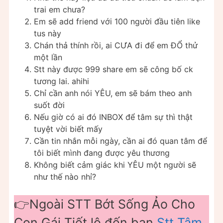
trai em chưa?
Em sẽ add friend với 100 người đầu tiên like
tus này
Chán thả thính rồi, ai CƯA đi để em ĐỔ thử
một lần
Stt này được 999 share em sẽ công bố ck
tương lai. ahihi
Chỉ cần anh nói YÊU, em sẽ bám theo anh
suốt đời
Nếu giờ có ai đó INBOX để tâm sự thì thật
tuyệt vời biết mấy
Cần tin nhắn mỗi ngày, cần ai đó quan tâm để
tôi biết mình đang được yêu thương
Không biết cảm giác khi YÊU một người sẽ
như thế nào nhỉ?
👉Ngoài STT Bớt Sống Ảo Cho
Con Gái Tiết lộ đến bạn
Stt Tâm