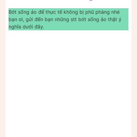
Bớt sống ảo để thực tế không bị phũ phàng nhé
bạn ơi, gửi đến bạn những stt bớt sống ảo thật ý
nghĩa dưới đây.