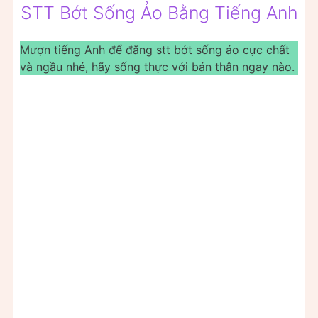
STT Bớt Sống Ảo Bằng Tiếng Anh
Mượn tiếng Anh để đăng stt bớt sống ảo cực chất
và ngầu nhé, hãy sống thực với bản thân ngay nào.