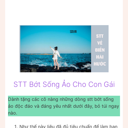
STT Bớt Sống Ảo Cho Con Gái
Dành tặng các cô nàng những dòng stt bớt sống
ảo độc đáo và đáng yêu nhất dưới đây, bỏ túi ngay
nào.
Như thế này liệu đã đủ tiêu chuẩn để làm bạn