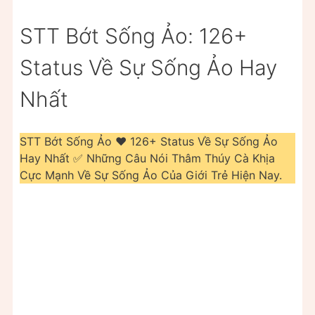
STT Bớt Sống Ảo: 126+
Status Về Sự Sống Ảo Hay
Nhất
STT Bớt Sống Ảo ❤️️ 126+ Status Về Sự Sống Ảo
Hay Nhất ✅ Những Câu Nói Thâm Thúy Cà Khịa
Cực Mạnh Về Sự Sống Ảo Của Giới Trẻ Hiện Nay.