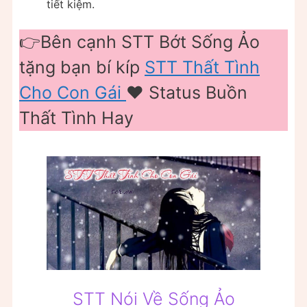
tiết kiệm.
👉Bên cạnh STT Bớt Sống Ảo
tặng bạn bí kíp
STT Thất Tình
Cho Con Gái
❤️️ Status Buồn
Thất Tình Hay
STT Nói Về Sống Ảo