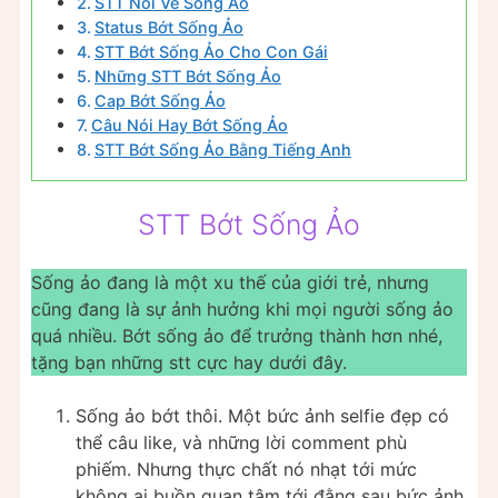
STT Nói Về Sống Ảo
Status Bớt Sống Ảo
STT Bớt Sống Ảo Cho Con Gái
Những STT Bớt Sống Ảo
Cap Bớt Sống Ảo
Câu Nói Hay Bớt Sống Ảo
STT Bớt Sống Ảo Bằng Tiếng Anh
STT Bớt Sống Ảo
Sống ảo đang là một xu thế của giới trẻ, nhưng
cũng đang là sự ảnh hưởng khi mọi người sống ảo
quá nhiều. Bớt sống ảo để trưởng thành hơn nhé,
tặng bạn những stt cực hay dưới đây.
Sống ảo bớt thôi. Một bức ảnh selfie đẹp có
thể câu like, và những lời comment phù
phiếm. Nhưng thực chất nó nhạt tới mức
không ai buồn quan tâm tới đằng sau bức ảnh