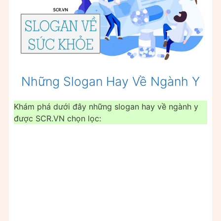
Những Slogan Hay Về Ngành Y
Khám phá dưới đây những slogan hay về ngành y
được SCR.VN chọn lọc: