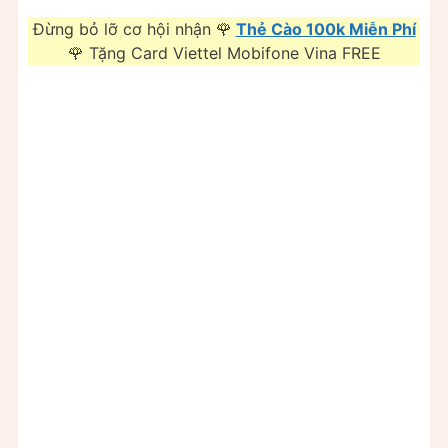
Đừng bỏ lỡ cơ hội nhận 🌹
Thẻ Cào 100k Miễn Phí
🌹 Tặng Card Viettel Mobifone Vina FREE