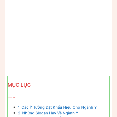
MỤC LỤC
Các Ý Tưởng Đặt Khẩu Hiệu Cho Ngành Y
Những Slogan Hay Về Ngành Y