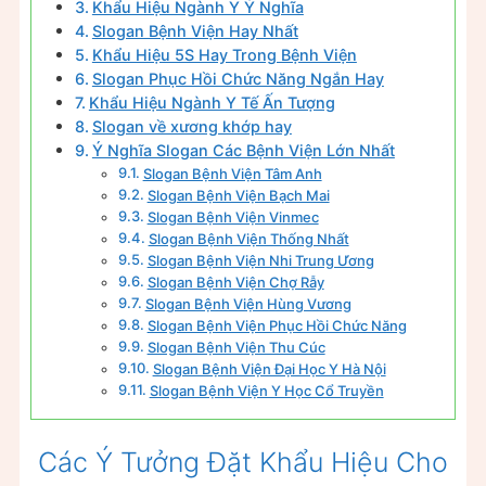
Khẩu Hiệu Ngành Y Ý Nghĩa
Slogan Bệnh Viện Hay Nhất
Khẩu Hiệu 5S Hay Trong Bệnh Viện
Slogan Phục Hồi Chức Năng Ngắn Hay
Khẩu Hiệu Ngành Y Tế Ấn Tượng
Slogan về xương khớp hay
Ý Nghĩa Slogan Các Bệnh Viện Lớn Nhất
Slogan Bệnh Viện Tâm Anh
Slogan Bệnh Viện Bạch Mai
Slogan Bệnh Viện Vinmec
Slogan Bệnh Viện Thống Nhất
Slogan Bệnh Viện Nhi Trung Ương
Slogan Bệnh Viện Chợ Rẫy
Slogan Bệnh Viện Hùng Vương
Slogan Bệnh Viện Phục Hồi Chức Năng
Slogan Bệnh Viện Thu Cúc
Slogan Bệnh Viện Đại Học Y Hà Nội
Slogan Bệnh Viện Y Học Cổ Truyền
Các Ý Tưởng Đặt Khẩu Hiệu Cho