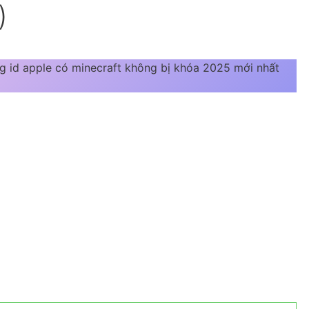
)
ng id apple có minecraft không bị khóa 2025 mới nhất