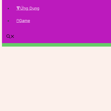
🔻Ứng Dụng
🖱Game