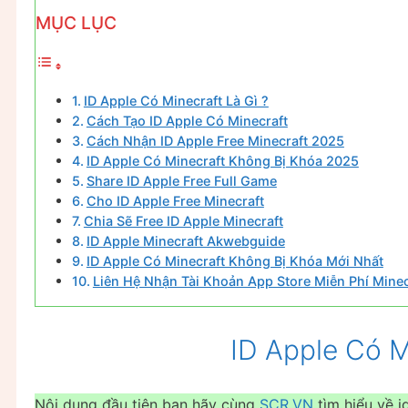
MỤC LỤC
ID Apple Có Minecraft Là Gì ?
Cách Tạo ID Apple Có Minecraft
Cách Nhận ID Apple Free Minecraft 2025
ID Apple Có Minecraft Không Bị Khóa 2025
Share ID Apple Free Full Game
Cho ID Apple Free Minecraft
Chia Sẽ Free ID Apple Minecraft
ID Apple Minecraft Akwebguide
ID Apple Có Minecraft Không Bị Khóa Mới Nhất
Liên Hệ Nhận Tài Khoản App Store Miễn Phí Minec
ID Apple Có M
Nội dung đầu tiên bạn hãy cùng
SCR.VN
tìm hiểu về id