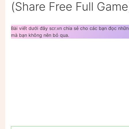
(Share Free Full Game
Bài viết dưới đây scr.vn chia sẻ cho các bạn đọc nhữ
mà bạn không nên bỏ qua.