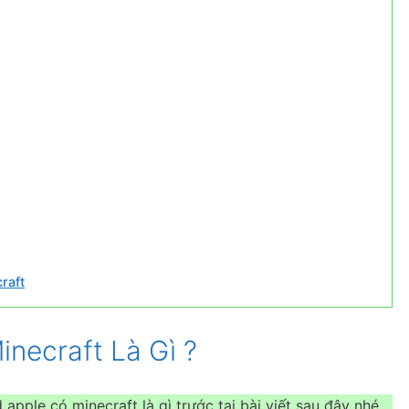
raft
inecraft Là Gì ?
 apple có minecraft là gì trước tại bài viết sau đây nhé.