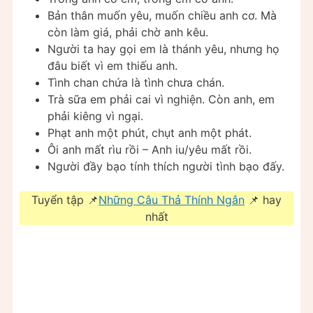
Bản thân muốn yêu, muốn chiều anh cơ. Mà
còn làm giá, phải chờ anh kêu.
Người ta hay gọi em là thánh yêu, nhưng họ
đâu biết vì em thiếu anh.
Tình chan chứa là tình chưa chán.
Trà sữa em phải cai vì nghiện. Còn anh, em
phải kiêng vì ngại.
Phạt anh một phút, chụt anh một phát.
Ôi anh mất rìu rồi – Anh iu/yêu mất rồi.
Người đầy bạo tính thích người tình bạo đấy.
Tuyển tập 📌
Những Câu Thả Thính Ngắn
📌 hay
nhất