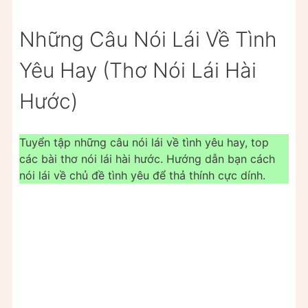
Những Câu Nói Lái Về Tình
Yêu Hay (Thơ Nói Lái Hài
Hước)
Tuyển tập những câu nói lái về tình yêu hay, top
các bài thơ nói lái hài hước. Hướng dẫn bạn cách
nói lái về chủ đề tình yêu để thả thính cực dính.