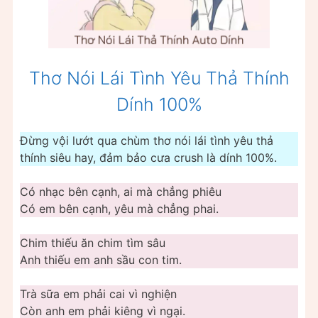
Thơ Nói Lái Tình Yêu Thả Thính
Dính 100%
Đừng vội lướt qua chùm thơ nói lái tình yêu thả
thính siêu hay, đảm bảo cưa crush là dính 100%.
Có nhạc bên cạnh, ai mà chẳng phiêu
Có em bên cạnh, yêu mà chẳng phai.
Chim thiếu ăn chim tìm sâu
Anh thiếu em anh sầu con tim.
Trà sữa em phải cai vì nghiện
Còn anh em phải kiêng vì ngại.