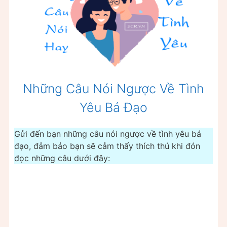
Những Câu Nói Ngược Về Tình
Yêu Bá Đạo
Gửi đến bạn những câu nói ngược về tình yêu bá
đạo, đảm bảo bạn sẽ cảm thấy thích thú khi đón
đọc những câu dưới đây: