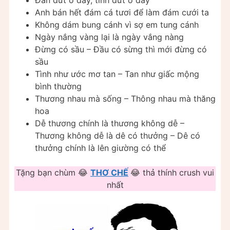
Anh bán hết đám cá tươi để làm đám cưới ta
Không dám bung cánh vì sợ em tung cánh
Ngày nắng vàng lại là ngày vắng nàng
Đừng có sầu – Đầu có sừng thì mới đừng có
sầu
Tình như ước mơ tan – Tan như giấc mộng
bình thường
Thương nhau mà sống – Thông nhau mà thăng
hoa
Dễ thương chính là thương không dễ –
Thương không dễ là dê có thưởng – Dê có
thưởng chính là lên giường có thể
Tặng bạn chùm 😂
THƠ CHẾ
😂 thả thính crush vui
nhất