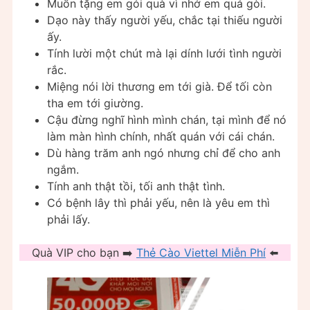
Muốn tặng em gói quà vì nhớ em quá gòi.
Dạo này thấy người yếu, chắc tại thiếu người
ấy.
Tính lười một chút mà lại dính lưới tình người
rắc.
Miệng nói lời thương em tới già. Để tối còn
tha em tới giường.
Cậu đừng nghĩ hình mình chán, tại mình để nó
làm màn hình chính, nhất quán với cái chán.
Dù hàng trăm anh ngó nhưng chỉ để cho anh
ngắm.
Tính anh thật tồi, tối anh thật tình.
Có bệnh lây thì phải yếu, nên là yêu em thì
phải lấy.
Quà VIP cho bạn ➡️
Thẻ Cào Viettel Miễn Phí
⬅️