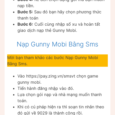
nạp tiền.
Bước 5:
Sau đó bạn hãy chọn phương thức
thanh toán
Bước 6:
Cuối cùng nhập số xu và hoàn tất
giao dịch nạp thẻ Gunny Mobi.
Nạp Gunny Mobi Bằng Sms
Mời bạn tham khảo các bước Nạp Gunny Mobi
Bằng Sms.
Vào https://pay.zing.vn/smsvt chọn game
gunny mobi.
Tiến hành đăng nhập vào đó.
Lựa chọn gói nạp và nhà mạng muốn thanh
toán.
Khi có cú pháp hiện ra thì soạn tin nhắn theo
đó gửi về 9029 là thành công rồi.