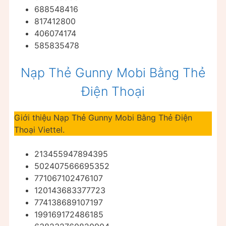
688548416
817412800
406074174
585835478
Nạp Thẻ Gunny Mobi Bằng Thẻ
Điện Thoại
Giới thiệu Nạp Thẻ Gunny Mobi Bằng Thẻ Điện
Thoại Viettel.
213455947894395
502407566695352
771067102476107
120143683377723
774138689107197
199169172486185