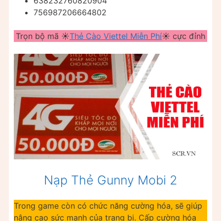
638232760820904
756987206664802
Trọn bộ mã ☀️
Thẻ Cào Viettel Miễn Phí
☀️ cực đỉnh
Nạp Thẻ Gunny Mobi 2
Trong game còn có chức năng cường hóa, sẽ giúp
nâng cao sức mạnh của trang bị. Cấp cường hóa