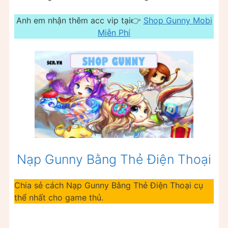
Anh em nhận thêm acc vip tại👉
Shop Gunny Mobi
Miễn Phí
Nạp Gunny Bằng Thẻ Điện Thoại
Chia sẻ cách Nạp Gunny Bằng Thẻ Điện Thoại cụ
thể nhất cho game thủ.