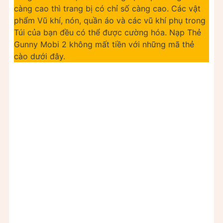
càng cao thì trang bị có chỉ số càng cao. Các vật
phẩm Vũ khí, nón, quần áo và các vũ khí phụ trong
Túi của bạn đều có thể được cường hóa. Nạp Thẻ
Gunny Mobi 2 không mất tiền với những mã thẻ
cào dưới đây.