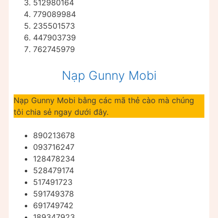
512980164
779089984
235501573
447903739
762745979
Nạp Gunny Mobi
Nạp Gunny Mobi bằng các mã thẻ cào mà chúng
tôi chia sẻ ngay dưới đây.
890213678
093716247
128478234
528479174
517491723
591749378
691749742
189347923