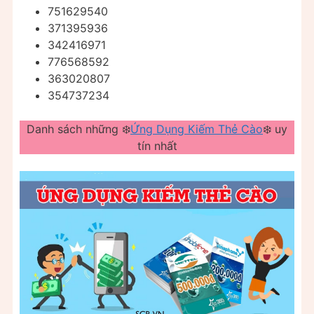
751629540
371395936
342416971
776568592
363020807
354737234
Danh sách những ❄️
Ứng Dụng Kiếm Thẻ Cào
❄️ uy
tín nhất