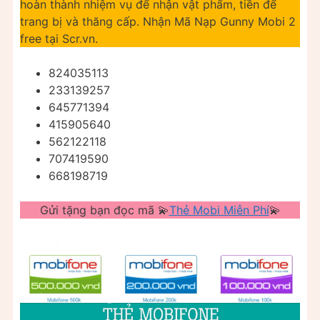
hoàn thành nhiệm vụ để nhận vật phẩm, tiền để
trang bị và thăng cấp. Nhận Mã Nạp Gunny Mobi 2
free tại Scr.vn.
824035113
233139257
645771394
415905640
562122118
707419590
668198719
Gửi tặng bạn đọc mã 💫
Thẻ Mobi Miễn Phí
💫