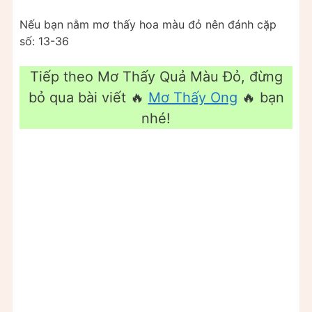
Nếu bạn nằm mơ thấy hoa màu đỏ nên đánh cặp
số: 13-36
Tiếp theo Mơ Thấy Quả Màu Đỏ, đừng
bỏ qua bài viết 🔥
Mơ Thấy Ong
🔥 bạn
nhé!