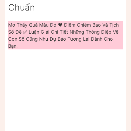
Chuẩn
Mơ Thấy Quả Màu Đỏ ❤️️ Điềm Chiêm Bao Và Tịch
Số Đề ✅ Luận Giải Chi Tiết Những Thông Điệp Về
Con Số Cũng Như Dự Báo Tương Lai Dành Cho
Bạn.