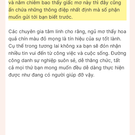
và nằm chiêm bao thấy giấc mơ này thì đây cũng
ẩn chứa những thông điệp nhất định mà số phận
muốn gửi tới bạn biết trước.
Các chuyên gia tâm linh cho rằng, ngủ mơ thấy hoa
quả chín màu đỏ mọng là tín hiệu của sự tốt lành.
Cụ thể trong tương lai không xa bạn sẽ đón nhận
nhiều tin vui đến từ công việc và cuộc sống. Đường
công danh sự nghiệp suôn sẻ, dễ thăng chức, tất
cả mọi thứ bạn mong muốn đều dễ dàng thực hiện
được như đang có người giúp đỡ vậy.