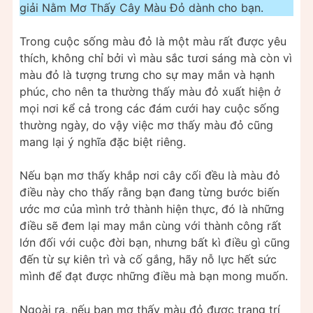
giải Nằm Mơ Thấy Cây Màu Đỏ dành cho bạn.
Trong cuộc sống màu đỏ là một màu rất được yêu
thích, không chỉ bởi vì màu sắc tươi sáng mà còn vì
màu đỏ là tượng trưng cho sự may mắn và hạnh
phúc, cho nên ta thường thấy màu đỏ xuất hiện ở
mọi nơi kể cả trong các đám cưới hay cuộc sống
thường ngày, do vậy việc mơ thấy màu đỏ cũng
mang lại ý nghĩa đặc biệt riêng.
Nếu bạn mơ thấy khắp nơi cây cối đều là màu đỏ
điều này cho thấy rằng bạn đang từng bước biến
ước mơ của mình trở thành hiện thực, đó là những
điều sẽ đem lại may mắn cùng với thành công rất
lớn đối với cuộc đời bạn, nhưng bất kì điều gì cũng
đến từ sự kiên trì và cố gắng, hãy nỗ lực hết sức
mình để đạt được những điều mà bạn mong muốn.
Ngoài ra, nếu bạn mơ thấy màu đỏ được trang trí