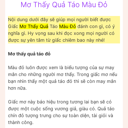
Mơ Thấy Quả Táo Màu Đỏ
Nội dung dưới đây sẽ giúp mọi người biết được
Giấc
Mơ Thấy Quả
Táo
Màu Đỏ
đánh con gì, có ý
nghĩa gì. Hy vọng sau khi đọc xong mọi người có
được sự yên tâm từ giấc chiêm bao này nhé!
Mơ thấy quả táo đỏ
Màu đỏ luôn được xem là biểu tượng của sự may
mắn cho những người mơ thấy. Trong giấc mơ nếu
bạn nhìn thấy một quả táo đỏ thì sẽ còn may mắn
hơn nữa.
Giấc mơ này báo hiệu trong tương lai bạn sẽ có
được một cuộc sống vương giả, giàu có. Quả táo
chín đỏ tượng trưng cho sự toàn diện, tài giỏi và
thành công.