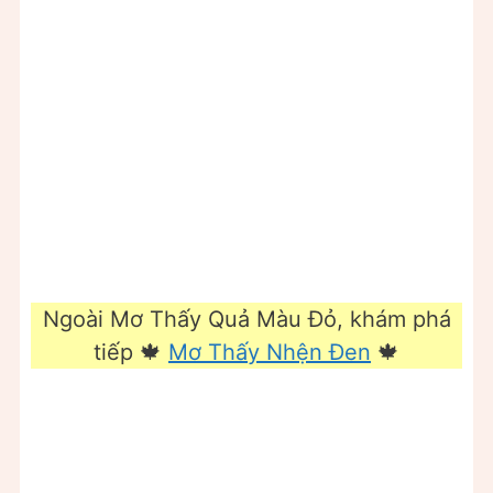
Ngoài Mơ Thấy Quả Màu Đỏ, khám phá
tiếp 🍁
Mơ Thấy Nhện Đen
🍁