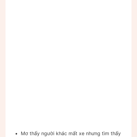
Mơ thấy người khác mất xe nhưng tìm thấy