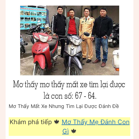
Mơ Thấy Mất Xe Nhưng Tìm Lại Được Đánh Đề
Khám phá tiếp 🍁
Mơ Thấy Mẹ Đánh Con
Gì
🍁