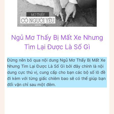
Ngủ Mơ Thấy Bị Mất Xe Nhưng
Tìm Lại Được Là Số Gì
Đừng nên bỏ qua nội dung Ngủ Mơ Thấy Bị Mất Xe
Nhưng Tìm Lại Được Là Số Gì bởi đây chính là nội
dung cực thú vị, cung cấp cho bạn các bộ số lô đề
đi kèm với từng giấc chiêm bao sẽ có thể giúp bạn
đổi vận chỉ sau một đêm.