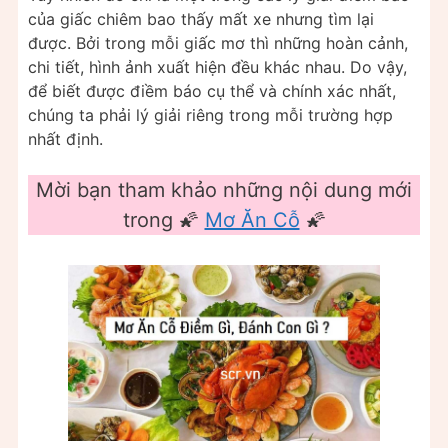
của giấc chiêm bao thấy mất xe nhưng tìm lại
được. Bởi trong mỗi giấc mơ thì những hoàn cảnh,
chi tiết, hình ảnh xuất hiện đều khác nhau. Do vậy,
để biết được điềm báo cụ thể và chính xác nhất,
chúng ta phải lý giải riêng trong mỗi trường hợp
nhất định.
Mời bạn tham khảo những nội dung mới
trong 🌠
Mơ Ăn Cỗ
🌠