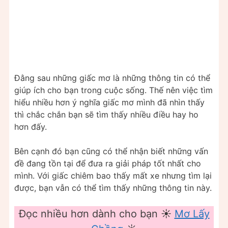
Đằng sau những giấc mơ là những thông tin có thể
giúp ích cho bạn trong cuộc sống. Thế nên việc tìm
hiểu nhiều hơn ý nghĩa giấc mơ mình đã nhìn thấy
thì chắc chắn bạn sẽ tìm thấy nhiều điều hay ho
hơn đấy.
Bên cạnh đó bạn cũng có thể nhận biết những vấn
đề đang tồn tại để đưa ra giải pháp tốt nhất cho
mình. Với giấc chiêm bao thấy mất xe nhưng tìm lại
được, bạn vẫn có thể tìm thấy những thông tin này.
Đọc nhiều hơn dành cho bạn ☀️
Mơ Lấy