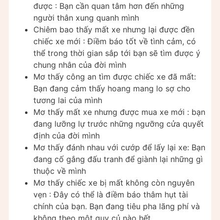
được : Bạn cần quan tâm hơn đến những
người thân xung quanh mình
Chiêm bao thấy mất xe nhưng lại được đền
chiếc xe mới : Điềm báo tốt về tình cảm, có
thể trong thời gian sắp tới bạn sẽ tìm được ý
chung nhân của đời mình
Mơ thấy công an tìm được chiếc xe đã mất:
Bạn đang cảm thấy hoang mang lo sợ cho
tương lai của mình
Mơ thấy mất xe nhưng được mua xe mới : bạn
đang lưỡng lự trước những ngưỡng cửa quyết
định của đời mình
Mơ thấy đánh nhau với cướp để lấy lại xe: Bạn
đang cố gắng đấu tranh để giành lại những gì
thuộc về mình
Mơ thấy chiếc xe bị mất không còn nguyên
vẹn : Đây có thể là điềm báo thâm hụt tài
chính của bạn. Bạn đang tiêu pha lãng phí và
không theo một quy củ nào hết