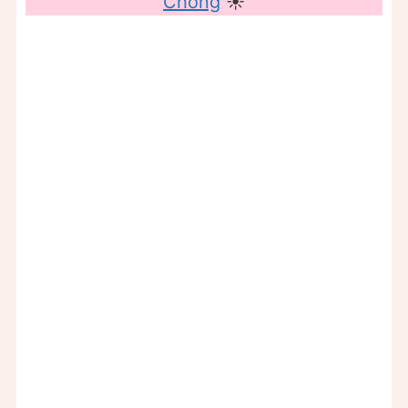
Chồng
☀️