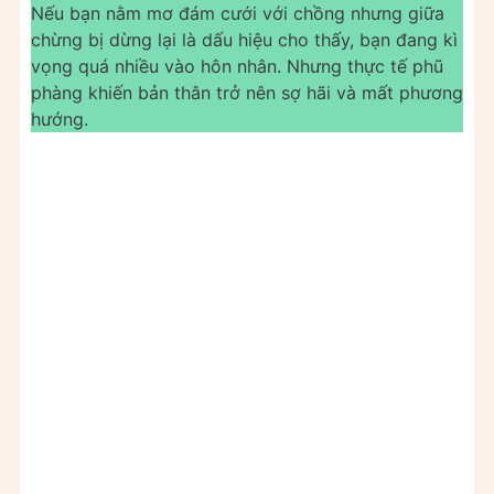
Nếu bạn nằm mơ đám cưới với chồng nhưng giữa
chừng bị dừng lại là dấu hiệu cho thấy, bạn đang kì
vọng quá nhiều vào hôn nhân. Nhưng thực tế phũ
phàng khiến bản thân trở nên sợ hãi và mất phương
hướng.