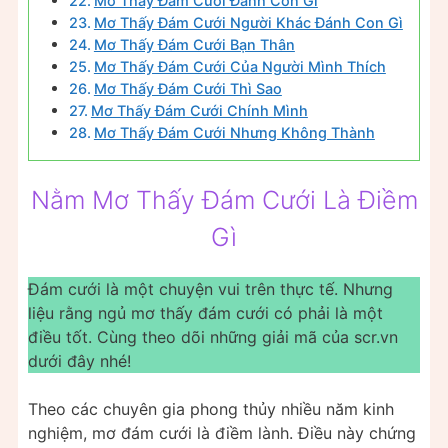
Mơ Thấy Đám Cưới Đánh Con Gì
Mơ Thấy Đám Cưới Người Khác Đánh Con Gì
Mơ Thấy Đám Cưới Bạn Thân
Mơ Thấy Đám Cưới Của Người Mình Thích
Mơ Thấy Đám Cưới Thì Sao
Mơ Thấy Đám Cưới Chính Mình
Mơ Thấy Đám Cưới Nhưng Không Thành
Nằm Mơ Thấy Đám Cưới Là Điềm
Gì
Đám cưới là một chuyện vui trên thực tế. Nhưng
liệu rằng ngủ mơ thấy đám cưới có phải là một
điều tốt. Cùng theo dõi những giải mã của scr.vn
dưới đây nhé!
Theo các chuyên gia phong thủy nhiều năm kinh
nghiệm, mơ đám cưới là điềm lành. Điều này chứng