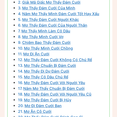
Giải Mã Giấc Mơ Thấy Đám Cưới
Mơ Thấy Đám Cưới Của Mình
Nằm Mơ Thấy Mình Đám Cưới Tốt Hay Xấu
Mơ Thấy Đám Cưới Người Khác
Mơ Thấy Đám Cưới Của Người Thân
Mơ Thấy Mình Làm Cô Dâu
Mơ Thấy Mình Cưới Vợ
Chiêm Bao Thấy Đám Cưới
Mơ Thấy Mình Cưới Chồng
Mơ Đi Ăn Cưới
Mơ Thấy Đám Cưới Không Có Chú Rể
Mơ Thấy Chuẩn Bị Đám Cưới
Mơ Thấy Đi Dự Đám Cưới
Mơ Thấy Cô Dâu Chú Rể
Mơ Thấy Đám Cưới Với Người Yêu
Nằm Mơ Thấy Chuẩn Bị Đám Cưới
Mơ Thấy Đám Cưới Với Người Yêu Cũ
Mơ Thấy Đám Cưới Bị Hủy
Mơ Đi Đám Cưới Bạn
Mơ Ăn Cỗ Cưới