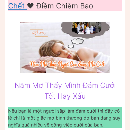
Chết
❤️ Điềm Chiêm Bao
Nằm Mơ Thấy Mình Đám Cưới
Tốt Hay Xấu
Nếu bạn là một người sắp làm đám cưới thì đây có
lẽ chỉ là một giấc mơ bình thường do bạn đang suy
nghĩa quá nhiều về công việc cưới của bạn.