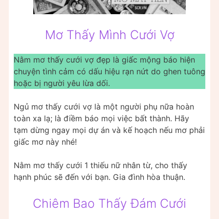
Mơ Thấy Mình Cưới Vợ
Nằm mơ thấy cưới vợ đẹp là giấc mộng báo hiện
chuyện tình cảm có dấu hiệu rạn nứt do ghen tuông
hoặc bị người yêu lừa dối.
Ngủ mơ thấy cưới vợ là một người phụ nữa hoàn
toàn xa lạ; là điềm báo mọi việc bất thành. Hãy
tạm dừng ngay mọi dự án và kế hoạch nếu mơ phải
giấc mơ này nhé!
Nằm mơ thấy cưới 1 thiếu nữ nhân từ, cho thấy
hạnh phúc sẽ đến với bạn. Gia đình hòa thuận.
Chiêm Bao Thấy Đám Cưới