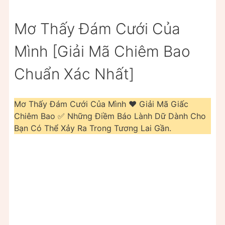
Mơ Thấy Đám Cưới Của
Mình [Giải Mã Chiêm Bao
Chuẩn Xác Nhất]
Mơ Thấy Đám Cưới Của Mình ❤️ Giải Mã Giấc
Chiêm Bao ✅ Những Điềm Báo Lành Dữ Dành Cho
Bạn Có Thể Xảy Ra Trong Tương Lai Gần.