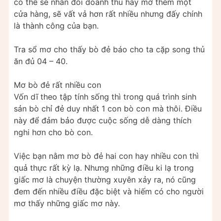
có thể sẽ nhân đôi doanh thu hay mở thêm một
cửa hàng, sẽ vất vả hơn rất nhiều nhưng đấy chính
là thành công của bạn.
Tra sổ mơ cho thấy bò đẻ báo cho ta cặp song thủ
ăn đủ 04 – 40.
Mơ bò đẻ rất nhiều con
Vốn dĩ theo tập tính sống thì trong quá trình sinh
sản bò chỉ đẻ duy nhất 1 con bò con mà thôi. Điều
này để đảm bảo được cuộc sống dễ dàng thích
nghi hơn cho bò con.
Việc bạn nằm mơ bò đẻ hai con hay nhiều con thì
quả thực rất kỳ lạ. Nhưng những điều ki lạ trong
giấc mơ là chuyện thường xuyên xảy ra, nó cũng
đem đến nhiều điều đặc biệt và hiếm có cho người
mơ thấy những giấc mơ này.