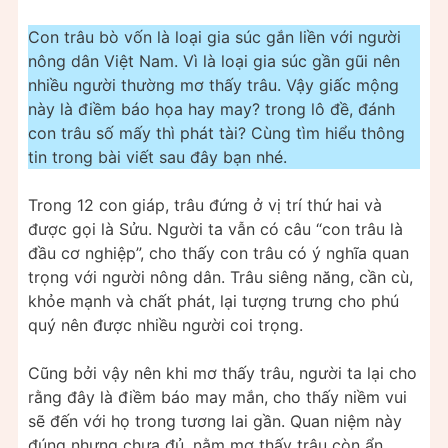
Con trâu bò vốn là loại gia súc gắn liền với người
nông dân Việt Nam. Vì là loại gia súc gần gũi nên
nhiều người thường mơ thấy trâu. Vậy giấc mộng
này là điềm báo họa hay may? trong lô đề, đánh
con trâu số mấy thì phát tài? Cùng tìm hiểu thông
tin trong bài viết sau đây bạn nhé.
Trong 12 con giáp, trâu đứng ở vị trí thứ hai và
được gọi là Sửu. Người ta vẫn có câu “con trâu là
đầu cơ nghiệp”, cho thấy con trâu có ý nghĩa quan
trọng với người nông dân. Trâu siêng năng, cần cù,
khỏe mạnh và chất phát, lại tượng trưng cho phú
quý nên được nhiều người coi trọng.
Cũng bởi vậy nên khi mơ thấy trâu, người ta lại cho
rằng đây là điềm báo may mắn, cho thấy niềm vui
sẽ đến với họ trong tương lai gần. Quan niệm này
đúng nhưng chưa đủ, nằm mơ thấy trâu còn ẩn