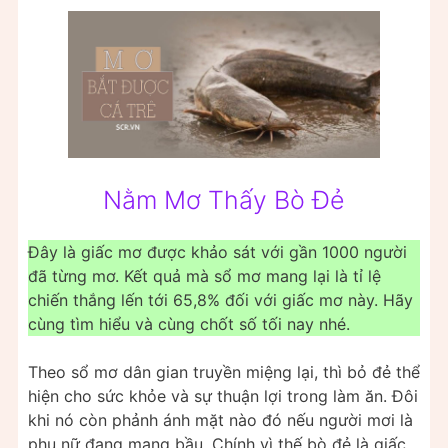
Nằm Mơ Thấy Bò Đẻ
Đây là giấc mơ được khảo sát với gần 1000 người
đã từng mơ. Kết quả mà sổ mơ mang lại là tỉ lệ
chiến thắng lến tới 65,8% đối với giấc mơ này. Hãy
cùng tìm hiểu và cùng chốt số tối nay nhé.
Theo sổ mơ dân gian truyền miệng lại, thì bỏ đẻ thể
hiện cho sức khỏe và sự thuận lợi trong làm ăn. Đôi
khi nó còn phảnh ánh mặt nào đó nếu người mơi là
phụ nữ đang mang bầu. Chính vì thế bò đẻ là giấc