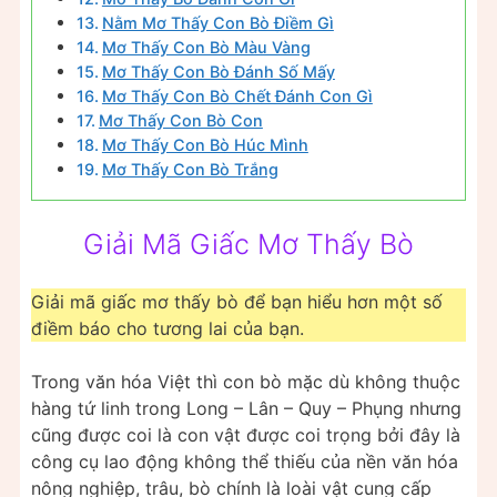
Nằm Mơ Thấy Con Bò Điềm Gì
Mơ Thấy Con Bò Màu Vàng
Mơ Thấy Con Bò Đánh Số Mấy
Mơ Thấy Con Bò Chết Đánh Con Gì
Mơ Thấy Con Bò Con
Mơ Thấy Con Bò Húc Mình
Mơ Thấy Con Bò Trắng
Giải Mã Giấc Mơ Thấy Bò
Giải mã giấc mơ thấy bò để bạn hiểu hơn một số
điềm báo cho tương lai của bạn.
Trong văn hóa Việt thì con bò mặc dù không thuộc
hàng tứ linh trong Long – Lân – Quy – Phụng nhưng
cũng được coi là con vật được coi trọng bởi đây là
công cụ lao động không thể thiếu của nền văn hóa
nông nghiệp, trâu, bò chính là loài vật cung cấp