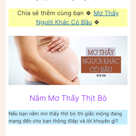
Chia sẻ thêm cùng bạn 🍀
Mơ Thấy
Người Khác Có Bầu
🍀
Nằm Mơ Thấy Thịt Bò
Nếu bạn nằm mơ thấy thịt bò thì giấc mộng đang
mang đến cho bạn thông điệp và lời khuyên gì?