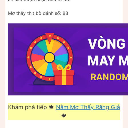
Mơ thấy thịt bò đánh số: 88
Khám phá tiếp 🍁
Nằm Mơ Thấy Răng Giả
🍁