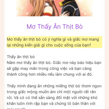
Mơ Thấy Ăn Thịt Bò
Mơ thấy ăn thịt bò có ý nghĩa gì và giấc mơ mang
lại những kiến giải gì cho cuộc sống của bạn?
Thấy ăn thịt bò
Nằm mơ thấy ăn thịt bò. Giấc mơ này báo hiệu bạn
sẽ gặp may mắn trong công việc và bạn càng
thành công hơn nhiều nếu làm chung với ai đó.
Thấy mình đang ăn những miếng thịt bò thơm ngon
trong giấc mộng muốn ám chỉ một người rất rắn
rỏi. Và có có thể sẵn sàng đối mặt với những khó
khăn luôn rình rập bạn và chứng tỏ bản thân với