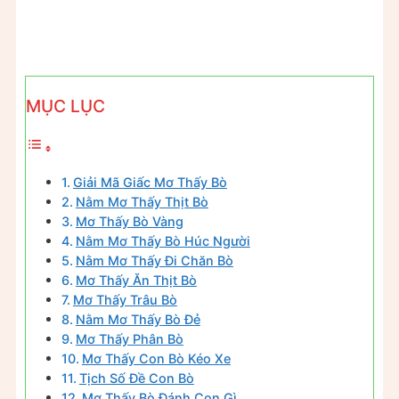
MỤC LỤC
Giải Mã Giấc Mơ Thấy Bò
Nằm Mơ Thấy Thịt Bò
Mơ Thấy Bò Vàng
Nằm Mơ Thấy Bò Húc Người
Nằm Mơ Thấy Đi Chăn Bò
Mơ Thấy Ăn Thịt Bò
Mơ Thấy Trâu Bò
Nằm Mơ Thấy Bò Đẻ
Mơ Thấy Phân Bò
Mơ Thấy Con Bò Kéo Xe
Tịch Số Đề Con Bò
Mơ Thấy Bò Đánh Con Gì