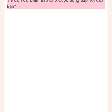
Thì Còn Có Điềm Báo Cho Cuộc Sống Sắp Tới Của
Bạn?