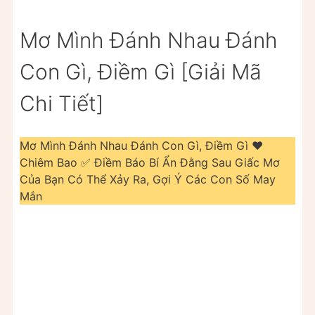
Mơ Mình Đánh Nhau Đánh
Con Gì, Điềm Gì [Giải Mã
Chi Tiết]
Mơ Mình Đánh Nhau Đánh Con Gì, Điềm Gì ❤️️
Chiêm Bao ✅ Điềm Báo Bí Ẩn Đằng Sau Giấc Mơ
Của Bạn Có Thể Xảy Ra, Gợi Ý Các Con Số May
Mắn