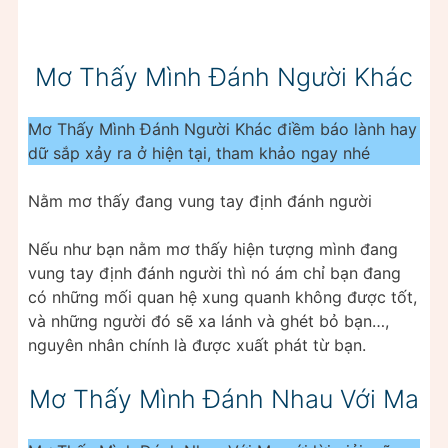
Mơ Thấy Mình Đánh Người Khác
Mơ Thấy Mình Đánh Người Khác điềm báo lành hay
dữ sắp xảy ra ở hiện tại, tham khảo ngay nhé
Nằm mơ thấy đang vung tay định đánh người
Nếu như bạn nằm mơ thấy hiện tượng mình đang
vung tay định đánh người thì nó ám chỉ bạn đang
có những mối quan hệ xung quanh không được tốt,
và những người đó sẽ xa lánh và ghét bỏ bạn…,
nguyên nhân chính là được xuất phát từ bạn.
Mơ Thấy Mình Đánh Nhau Với Ma