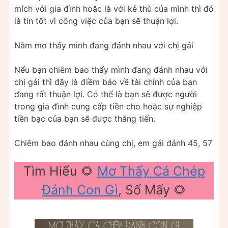
mích với gia đình hoặc là với kẻ thù của mình thì đó
là tin tốt vì công việc của bạn sẽ thuận lợi.
Nằm mơ thấy mình đang đánh nhau với chị gái
Nếu bạn chiêm bao thấy mình đang đánh nhau với
chị gái thì đây là điềm báo về tài chính của bạn
đang rất thuận lợi. Có thể là bạn sẽ được người
trong gia đình cung cấp tiền cho hoặc sự nghiệp
tiền bạc của bạn sẽ được thăng tiến.
Chiêm bao đánh nhau cùng chị, em gái đánh 45, 57
Tìm Hiểu 🌻
Mơ Thấy Cá Chép
Đánh Con Gì
, Số Mấy 🌻