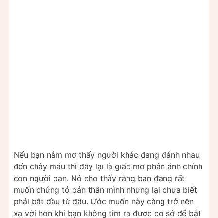
Nếu bạn nằm mơ thấy người khác đang đánh nhau
đến chảy máu thì đây lại là giấc mơ phản ánh chính
con người bạn. Nó cho thấy rằng bạn đang rất
muốn chứng tỏ bản thân mình nhưng lại chưa biết
phải bắt đầu từ đâu. Ước muốn này càng trở nên
xa vời hơn khi bạn không tìm ra được cơ sở để bắt