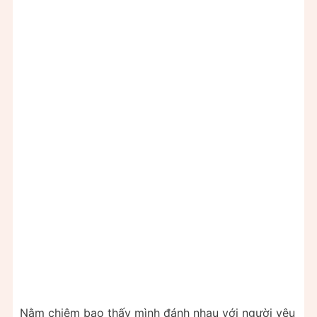
Nằm chiêm bao thấy mình đánh nhau với người yêu