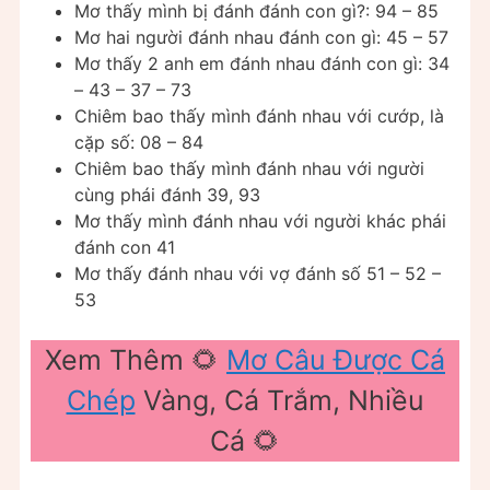
Mơ thấy mình bị đánh đánh con gì?: 94 – 85
Mơ hai người đánh nhau đánh con gì: 45 – 57
Mơ thấy 2 anh em đánh nhau đánh con gì: 34
– 43 – 37 – 73
Chiêm bao thấy mình đánh nhau với cướp, là
cặp số: 08 – 84
Chiêm bao thấy mình đánh nhau với người
cùng phái đánh 39, 93
Mơ thấy mình đánh nhau với người khác phái
đánh con 41
Mơ thấy đánh nhau với vợ đánh số 51 – 52 –
53
Xem Thêm 🌻
Mơ Câu Được Cá
Chép
Vàng, Cá Trắm, Nhiều
Cá 🌻