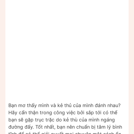
Bạn mơ thấy mình và kẻ thủ của mình đánh nhau?
Hãy cẩn thận trong công việc bởi sắp tới có thể
bạn sẽ gặp trục trặc do kẻ thù của mình ngáng
đường đấy. Tốt nhất, bạn nên chuẩn bị tâm lý bình