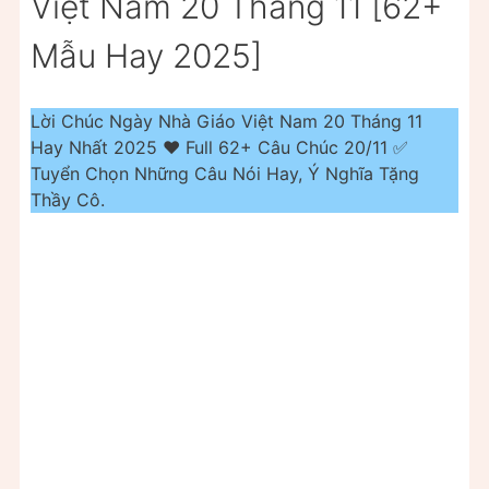
Việt Nam 20 Tháng 11 [62+
Mẫu Hay 2025]
Lời Chúc Ngày Nhà Giáo Việt Nam 20 Tháng 11
Hay Nhất 2025 ❤️ Full 62+ Câu Chúc 20/11 ✅
Tuyển Chọn Những Câu Nói Hay, Ý Nghĩa Tặng
Thầy Cô.