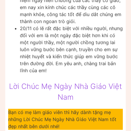
niệm ngày hiến chương của các thầy cô giáo,
em nay xin kính chúc các thầy cùng các cô
mạnh khỏe, công tác tốt để dìu dắt chúng em
thành con ngoan trò giỏi.
20/11 có lẽ rất đặc biệt với nhiều người, nhưng
đối với em là một ngày đặc biệt hơn khi có
một người thầy, một người chồng tương lai
luôn vững bước bên cạnh, truyền cho em sự
nhiệt huyết và kiến thức giúp em vững bước
trên đường đời. Em yêu anh, chàng trai bản
lĩnh của em!
Lời Chúc Mẹ Ngày Nhà Giáo Việt
Nam
Bạn có mẹ làm giáo viên thì hãy dành tặng mẹ
những Lời Chúc Mẹ Ngày Nhà Giáo Việt Nam tốt
đẹp nhất bên dưới nhé!