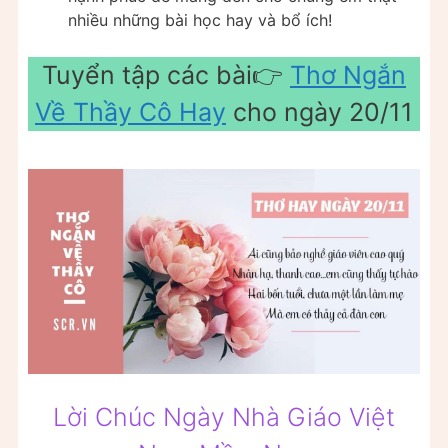
nhiều những bài học hay và bổ ích!
Tuyển tập các bài👉
Thơ Ngắn
Về Thầy Cô Hay
cho ngày 20/11
Lời Chúc Ngày Nhà Giáo Việt