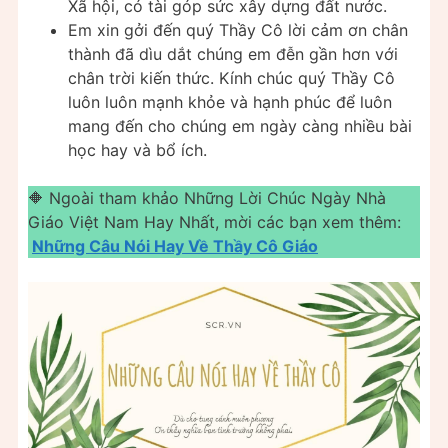
Xã hội, có tài góp sức xây dựng đất nước.
Em xin gởi đến quý Thầy Cô lời cảm ơn chân
thành đã dìu dắt chúng em đễn gần hơn với
chân trời kiến thức. Kính chúc quý Thầy Cô
luôn luôn mạnh khỏe và hạnh phúc để luôn
mang đến cho chúng em ngày càng nhiều bài
học hay và bổ ích.
🔶 Ngoài tham khảo Những Lời Chúc Ngày Nhà
Giáo Việt Nam Hay Nhất, mời các bạn xem thêm:
Những Câu Nói Hay Về Thầy Cô Giáo