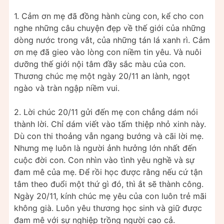
1. Cảm ơn mẹ đã đồng hành cùng con, kể cho con
nghe những câu chuyện đẹp về thế giới của những
dòng nước trong vắt, của những tán lá xanh rì. Cảm
ơn mẹ đã gieo vào lòng con niềm tin yêu. Và nuôi
dưỡng thế giới nội tâm đầy sắc màu của con.
Thương chúc mẹ một ngày 20/11 an lành, ngọt
ngào và tràn ngập niềm vui.
2. Lời chúc 20/11 gửi đến mẹ con chẳng dám nói
thành lời. Chỉ dám viết vào tấm thiệp nhỏ xinh này.
Dù con thi thoảng vẫn ngang bướng và cãi lời mẹ.
Nhưng mẹ luôn là người ảnh hưởng lớn nhất đến
cuộc đời con. Con nhìn vào tình yêu nghề và sự
đam mê của mẹ. Để rồi học được rằng nếu cứ tận
tâm theo đuổi một thứ gì đó, thì ắt sẽ thành công.
Ngày 20/11, kính chúc mẹ yêu của con luôn trẻ mãi
không già. Luôn yêu thương học sinh và giữ được
đam mê với sự nghiệp trồng người cao cả.