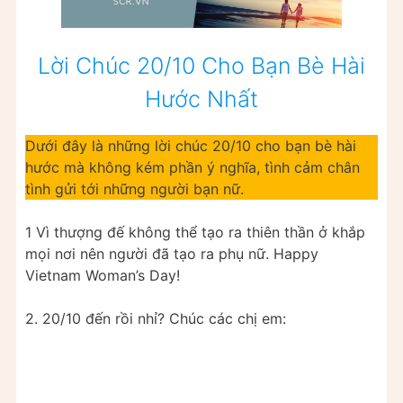
Lời Chúc 20/10 Cho Bạn Bè Hài
Hước Nhất
Dưới đây là những lời chúc 20/10 cho bạn bè hài
hước mà không kém phần ý nghĩa, tình cảm chân
tình gửi tới những người bạn nữ.
1 Vì thượng đế không thể tạo ra thiên thần ở khắp
mọi nơi nên người đã tạo ra phụ nữ. Happy
Vietnam Woman’s Day!
2. 20/10 đến rồi nhỉ? Chúc các chị em: