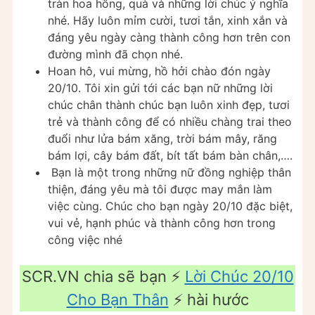
tràn hoa hồng, quà và những lời chúc ý nghĩa
nhé. Hãy luôn mỉm cười, tươi tắn, xinh xắn và
đáng yêu ngày càng thành công hơn trên con
đường mình đã chọn nhé.
Hoan hô, vui mừng, hồ hởi chào đón ngày
20/10. Tôi xin gửi tới các bạn nữ những lời
chúc chân thành chúc bạn luôn xinh đẹp, tươi
trẻ và thành công để có nhiều chàng trai theo
đuổi như lửa bám xăng, trời bám mây, răng
bám lợi, cây bám đất, bít tất bám bàn chân,….
Bạn là một trong những nữ đồng nghiệp thân
thiện, đáng yêu mà tôi được may mắn làm
việc cùng. Chúc cho bạn ngày 20/10 đặc biệt,
vui vẻ, hạnh phúc và thành công hơn trong
công việc nhé
SCR.VN chia sẽ bạn ⚡️
Lời Chúc 20/10
Cho Bạn Thân
⚡️ hài hước