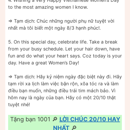
4. Wishing a very Happy Vietnamese Women’s Day
to the most amazing women I know.
=> Tạm dịch: Chúc những người phụ nữ tuyệt vời
nhất mà tôi biết một ngày 8/3 hạnh phúc!.
5. On this special day, celebrate life. Take a break
from your busy schedule. Let your hair down, have
fun and do what your heart says. Coz today is your
day. Have a great Women’s Day!
=> Tạm dịch: Hãy kỷ niệm ngày đặc biệt này đi. Hãy
tạm rời xa lịch làm việc bận rộn, xõa tóc ra và làm
điều bạn muốn, những điều trái tim mách bảo. Vì
hôm nay là ngày của bạn. Hãy có một 20/10 thật
tuyệt nhé!
Tặng bạn 1001 🔎
LỜI CHÚC 20/10 HAY
NHẤT
🔎