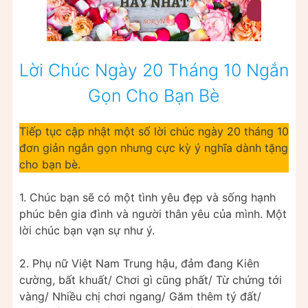
Lời Chúc Ngày 20 Tháng 10 Ngắn
Gọn Cho Bạn Bè
Tiếp tục cập nhật một số lời chúc ngày 20 tháng 10
đơn giản ngắn gọn nhưng cực kỳ ý nghĩa dành tặng
cho bạn bè.
1. Chúc bạn sẽ có một tình yêu đẹp và sống hạnh
phúc bên gia đình và người thân yêu của mình. Một
lời chúc bạn vạn sự như ý.
2. Phụ nữ Việt Nam Trung hậu, đảm đang Kiên
cường, bất khuất/ Chơi gì cũng phất/ Từ chứng tới
vàng/ Nhiều chị chơi ngang/ Găm thêm tý đất/