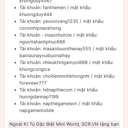
khongduy4567
Tài khoản: fanthemen / mật khẩu:
khuongduy444
Tài khoản: yeuvoivang1235 / mật khẩu:
coroinhipnaokhong
Tài khoản : visaonhutoie / mật khẩu:
nguoitahanhphuc666
Tài khoản: masaobuonthenay555 / mật khẩu:
baolaunayvuibuonaihay
Tài khoản: nhieukhingamyoi888 / mật khẩu:
khongcongica
Tài khoản: choilienminhkhongnhi / mật khẩu:
forevewr777
Tài khoản: hdnapthecom / mật khẩu:
huongdannap1199
Tài khoản: napthegamesvn / mật khẩu:
napgamemobile
Ngoài Kí Tự Đặc Biệt Mini World, SCR.VN tặng bạn