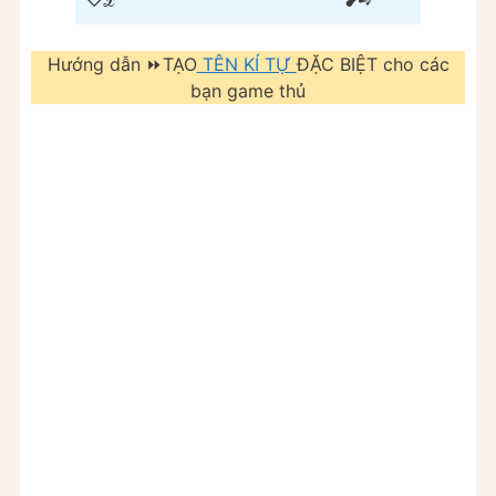
Hướng dẫn ⏩TẠO
TÊN KÍ TỰ
ĐẶC BIỆT cho các
bạn game thủ