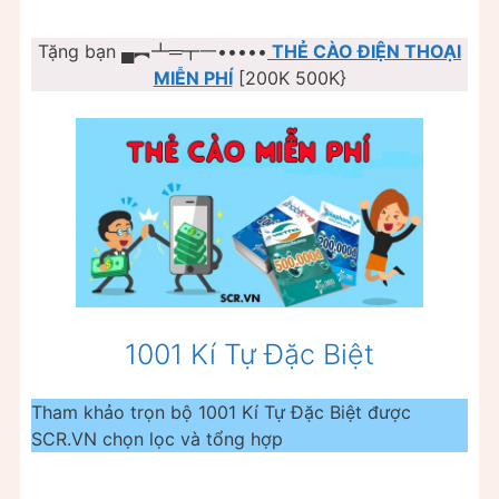
Tặng bạn ▄︻┻═┳一•••••
THẺ CÀO ĐIỆN THOẠI
MIỄN PHÍ
[200K 500K}
1001 Kí Tự Đặc Biệt
Tham khảo trọn bộ 1001 Kí Tự Đặc Biệt được
SCR.VN chọn lọc và tổng hợp