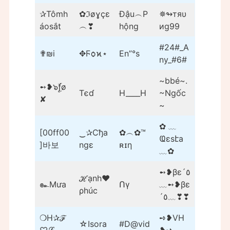
✰Tômh
✿ℑøɣçɛ
Đậu︵P
✵↬тяυ
áosắt
︵❣
hộng
иg99
#24#_A
✟₪i
✥Ϝѻϰ⋆
En”°s
ny_#6#
~bbé~.
➻❥๖ۣۜƒø
Tєɗ
H____H
~Ngốc
✘
~
✿ ﹏
[00ff00
‿✰Cђa
✿︵✿™
Ҩɛsէa
]바보
ngε
ʀɪη
﹏✿
➻❥βε´٥
ℋạnh♥
๛Mưa
Ոγ
﹏➻❥βε
ρhúc
´٥﹏❣❣
❍H✰ℱ
➺❥VH
☆Isora
#D@vid
♡ℒ
❥➺