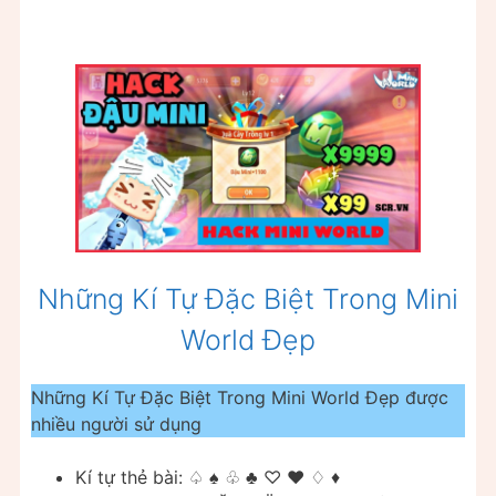
Những Kí Tự Đặc Biệt Trong Mini
World Đẹp
Những Kí Tự Đặc Biệt Trong Mini World Đẹp được
nhiều người sử dụng
Kí tự thẻ bài: ♤ ♠ ♧ ♣ ♡ ♥ ♢ ♦