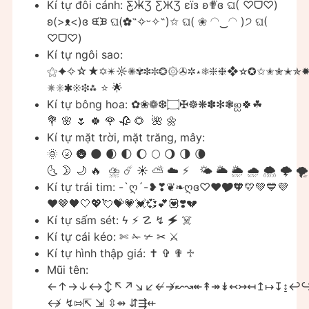
Kí tự đôi cánh: Ƹ̴Ӂ̴Ʒ ƸӜƷ εїз ʚ✟⃛ɞ ଘ( ♡ᗜ♡)
ʚ(>ᴥ<)ɞ ᙙᙖ ଘ(✿˵✧ᵕ✧˵)✩ ଘ( ❀ ◠‿◠ )੭ ଘ(
♡ᗜ♡)
Kí tự ngôi sao:
⚝✦✧☆★✡✴☼✺✾✽✼❂۞✇✲⋆❅❇❈❖✫✪✩✬✮✭✯✹
✵✳✱❊❉⁂ ⭐️ 🌟
Kí tự bông hoa: ✿❀❁❆۝✠☸❋✽✻❃ஐ🍀☘
💐 🌸 🌷 🍀 🌹 🥀 🌻 🌺 🌼
Kí tự mặt trời, mặt trăng, mây:
🌞 🌝 🌚 🌑 🌒 🌓 🌔 🌕 🌖 🌗 🌘
🌜 🌛 🌙 🔥 ⛈ ☄ ☀️ ⛅️ ☁️ ⚡️ 🌤 🌥 🌦 🌧 🌨 🌩 🌪 
Kí tự trái tim: -`ღ´-❥❣❦❧ღɞ♡❤🎔🧡💛💚💙💜
❤️🤎🖤🤍💖💘💝💗💓💞💕💟❣️💔
Kí tự sấm sét: ϟ ⚡ ☡ ↯ 🗲 ☠️
Kí tự cái kéo: ✄ ✁ ✃ ✂ ⚔
Kí tự hình thập giá: ✝ ✞ ✟ ♱
Mũi tên:
←↑→↓↔↕↖↗↘↙↚↛↜↝↞↟↠↡↢↣↤↥↦↧↨↩
↮ ↯⇰⇱ ⇲ ⇳⇴ ⇵⇶⇷