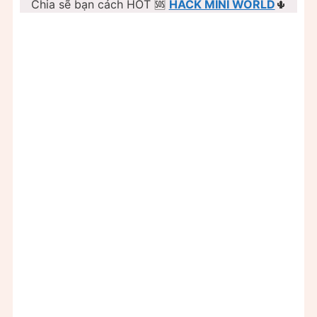
Chia sẽ bạn cách HOT 🆘
HACK MINI WORLD
🌵