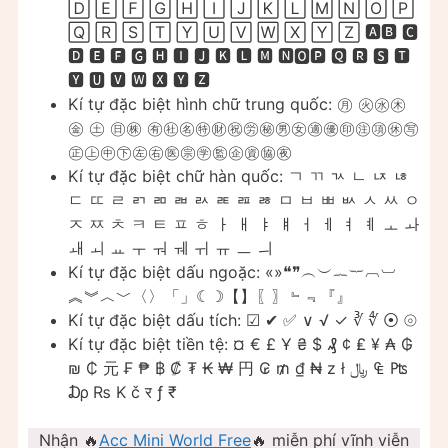
🄳 🄴 🄵 🄶 🄷 🄸 🄹 🄺 🄻 🄼 🄽 🄾 🄿
🅀 🅁 🅂 🅃 🅈 🅄 🅅 🅆 🅇 🅈 🅉 🅰🅱 🅲
🅳 🅴 🅵 🅶 🅷 🅸 🅹 🅺 🅻 🅼 🅽🅾🅿 🆀 🆁 🆂 🆃
🆈 🆄 🆅 🆆 🆇 🆈 🆉
Kí tự đặc biệt hình chữ trung quốc: ㊊ ㊋㊌㊍
㊎ ㊏ ㊐㊑ ㊒㊓㊔㊕㊖㊗㊘㊙㊚㊛㊜㊝㊞㊟㊠㊡㊢
㊣㊤㊥㊦㊧㊨㊩㊪㊫㊬㊭㊮㊯㊰
Kí tự đặc biệt chữ hàn quốc: ㄱ ㄲ ㄳ ㄴ ㄵ ㄶ
ㄷ ㄸ ㄹ ㄺ ㄻ ㄼ ㄽ ㄾ ㄿ ㅀ ㅁ ㅂ ㅃ ㅄ ㅅ ㅆ ㅇ
ㅈ ㅉ ㅊ ㅋ ㅌ ㅍ ㅎ ㅏ ㅐ ㅑ ㅒ ㅓ ㅔ ㅕ ㅖ ㅗ ㅘ
ㅙ ㅚ ㅛ ㅜ ㅝ ㅞ ㅟ ㅠ ㅡ ㅢ
Kí tự đặc biệt dấu ngoặc: «»❝❞︵︶︷︸︹︺
︽︾︿﹀〈〉「」☾☽【】〖〗﹄﹃『』
Kí tự đặc biệt dấu tích: ☑ ✔ ✅ ∨ √ ✓ ∛ ∜ ⦿ ⦾
Kí tự đặc biệt tiền tệ: ¤ € £ Ұ ₴ $ ₰ ¢ ₤ ¥ ₳ ₲
₪ ₵ 元 ₣ ₱ ฿ ₡ ₮ ₭ ₩ 円 ₢ ₥ ₫ ₦ z ł ﷼ ₠ ₧
₯ ₨ K č र ƒ ₹
Nhận 🔥
Acc Mini World Free
🔥 miễn phí vĩnh viễn