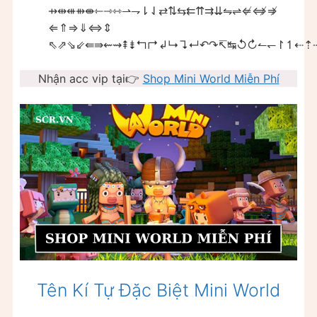
⇸⇹⇺⇻⇼⇽⇾⇿⇀⇁⇂⇃⇄⇅⇆⇇⇈⇉⇊⇋⇌⇍⇎⇏
⇐⇑⇒⇓⇔⇕
⇖⇗⇘⇙⇚⇛⇜⇝⇞⇟↰↱↲↳↴↵↶↷↸↹↺↻↼↽↾↿⇠⇡
Nhận acc vip tại👉
Shop Mini World Miễn Phí
Tên Kí Tự Đặc Biệt Mini World