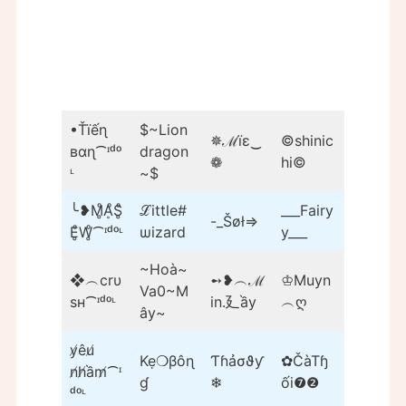
•Ťїếɳ
$~Lion
✵ℳïɛ‿
©shinic
вαɳ⁀ᶦᵈᵒ
dragon
❁
hi©
ᶫ
~$
╰❥M̥ͦḀͦS̥ͦ
ℒittle#
___Fairy
-_Šøł=>
E̥ͦW̥ͦ⁀ᶦᵈᵒᶫ
ѡizard
y___
~Hoà~
❖︵crυ
➻❥︵ℳ
♔Muyn
Va0~M
ѕн⁀ᶦᵈᵒᶫ
in.廴ầy
︵ღ
ây~
y̸êu̸
Kẹ❍βôɳ
Ƭɦảσϑƴ
✿ČàTɧ
n̸h̸ầm̸⁀ᶦ
ɠ
❄
ối❼❷
ᵈᵒᶫ