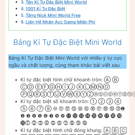
Tên Kí Tự Đặc Biệt Mini World
1001 Kí Tự Đặc Biệt
Tặng Nick Mini World Free
Liên Hệ Nhận Acc Game Miễn Phí
Bảng Kí Tự Đặc Biệt Mini World
Bảng Kí Tự Đặc Biệt Mini World với nhiều ý tự cực
ngầu và chất lượng, cùng tham khảo bài viết sau
Kí tự đặc biệt hình chữ khoanh tròn: Ⓐ Ⓑ
ⒸⒹ ⒺⒻⒼⒽⒾⒿ ⓀⓁⓂⓃⓄ
ⓅⓆⓇⓈⓉⓊⓋⓌⓍⓎⓏⓐⓑⓒⓓⓔⓕⓖⓗⓘⓙⓚⓛⓜⓝⓞⓟⓠⓡⓢⓣ
Kí tự đặc biệt số khoanh tròn: ① ② ③ ④
⑤ ⑥ ⑦ ⑨ ⑩ ⑪ ⑫ ⑬ ⑭ ⑮ ⑯ ⑰ ⑱ ⑲ ⑳❶
❷ ❸ ❹ ❺ ❻ ❼ ❾ ❿ ⓫ ⓬ ⓭ ⓮ ⓯ ⓰ ⓱ ⓲ ⓳
⓴⓵ ⓶ ⓷ ⓸ ⓹ ⓺ ⓻ ⓼ ⓽ ⓾
Kí tự đặc biệt hình chữ đóng khung: 🄰 🄱 🄲