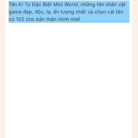
Tên Kí Tự Đặc Biệt Mini World, những tên nhân vật
game đẹp, độc, lạ, ấn tượng nhất và chọn cái tên
có 102 cho bản thân mình nhé!