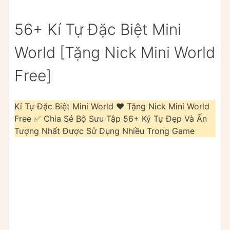
56+ Kí Tự Đặc Biệt Mini
World [Tặng Nick Mini World
Free]
Kí Tự Đặc Biệt Mini World ❤️️ Tặng Nick Mini World
Free ✅ Chia Sẻ Bộ Sưu Tập 56+ Ký Tự Đẹp Và Ấn
Tượng Nhất Được Sử Dụng Nhiều Trong Game