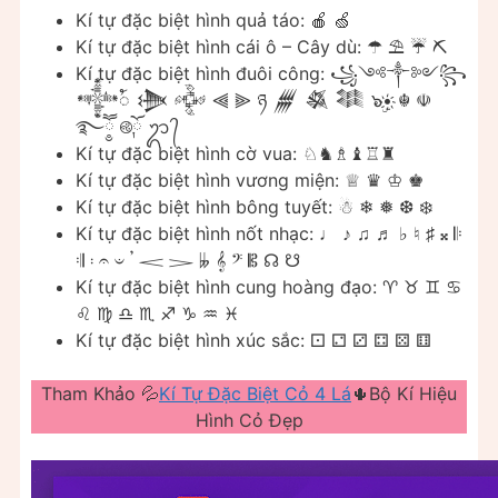
Kí tự đặc biệt hình quả táo: 🍎 🍏
Kí tự đặc biệt hình cái ô – Cây dù: ☂ ⛱ ☔ ⛏
Kí tự đặc biệt hình đuôi công: ꧁༺༒༻꧂
𒀱ꪳ 𒋨 𒅒 ⫷ ⫸ ཉ 𒁂 𒈒 𒈞 ๖ۣ•҉ ☬ ☫
࿐ཽ༵ ࿋ོ༙ ᬊ ᭄
Kí tự đặc biệt hình cờ vua: ♘♞♗♝♖♜
Kí tự đặc biệt hình vương miện: ♕ ♛ ♔ ♚
Kí tự đặc biệt hình bông tuyết: ☃ ❄ ❅ ❆ ❄️
Kí tự đặc biệt hình nốt nhạc: ♩ ♪ ♫ ♬ ♭ ♮ ♯ 𝄪 𝄆
𝄇 𝄈 𝄐 𝄑 𝄒 𝆒 𝆓 𝄫 𝄞 𝄢 𝄡 ☊ ☋
Kí tự đặc biệt hình cung hoàng đạo: ♈ ♉ ♊ ♋
♌ ♍ ♎ ♏ ♐ ♑ ♒ ♓
Kí tự đặc biệt hình xúc sắc: ⚀ ⚁ ⚂ ⚃ ⚄ ⚅
Tham Khảo 💦
Kí Tự Đặc Biệt Cỏ 4 Lá
🌵Bộ Kí Hiệu
Hình Cỏ Đẹp