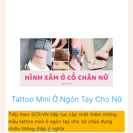
Tattoo Mini Ở Ngón Tay Cho Nữ
Tiếp theo SCR.VN tiếp tục cập nhật thêm những
mẫu tattoo mini ở ngón tay cho nữ chứa đựng
nhiều thông điệp ý nghĩa.