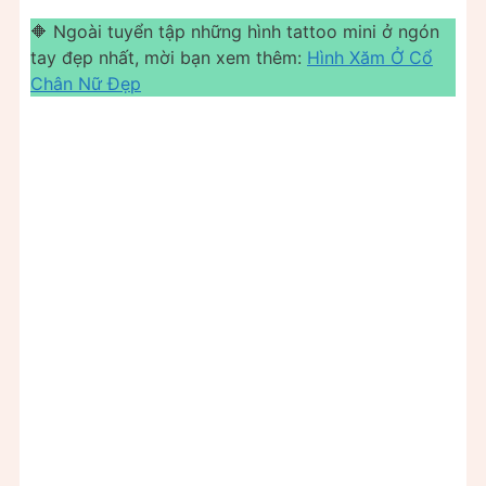
🔶 Ngoài tuyển tập những hình tattoo mini ở ngón
tay đẹp nhất, mời bạn xem thêm:
Hình Xăm Ở Cổ
Chân Nữ Đẹp