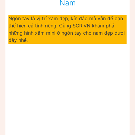
Nam
Ngón tay là vị trí xăm đẹp, kín đáo mà vẫn để bạn
thể hiện cá tính riêng. Cùng SCR.VN khám phá
những hình xăm mini ở ngón tay cho nam đẹp dưới
đây nhé.