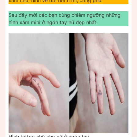
xăm chữ, hình vẽ đòi hỏi tỉ mỉ, công phu.
Sau đây mời các bạn cùng chiêm ngưỡng những
hình xăm mini ở ngón tay nữ đẹp nhất.
Hình tattoo chữ cho nữ ở ngón tay