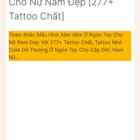
Cho Nữ Nam Đẹp [277+
Tattoo Chất]
Tham Khảo Mẫu Hình Xăm Mini Ở Ngón Tay Cho
Nữ Nam Đẹp Với 277+ Tattoo Chất, Tattoo Nhỏ
Cute Dễ Thương Ở Ngón Tay Cho Cặp Đôi, Nam
Nữ…