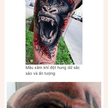
Mẫu xăm khỉ đột hung dữ sắc
sảo và ấn tượng