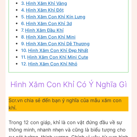
Hình Xăm Khỉ Vàng
Hình Xăm Khỉ Đột
Hình Xăm Con Khỉ Kín Lưng
Hình Xăm Con Khỉ 3d
Hình Xăm Đầu Khỉ
Hình Xăm Con Khỉ Mini
Hình Xăm Con Khỉ Dễ Thương
Hình Xăm Con Khỉ Đẹp Nhất
Hình Xăm Con Khỉ Mini Cute
Hình Xăm Con Khỉ Nhỏ
Hình Xăm Con Khỉ Có Ý Nghĩa Gì
Scr.vn chia sẻ đến bạn ý nghĩa của mẫu xăm con
khỉ.
Trong 12 con giáp, khỉ là con vật đứng đầu về sự
thông minh, nhanh nhẹn và cũng là biểu tượng cho
sự cát tường, thịnh vượng. Chính vì vậy, từ xưa hình