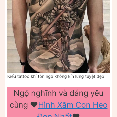
Kiểu tattoo khỉ tôn ngộ không kín lưng tuyệt đẹp
Ngộ nghĩnh và đáng yêu
cùng ♥️
Hình Xăm Con Heo
Đẹp Nhất
♥️