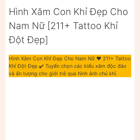
Hình Xăm Con Khỉ Đẹp Cho
Nam Nữ [211+ Tattoo Khỉ
Đột Đẹp]
Hình Xăm Con Khỉ Đẹp Cho Nam Nữ ❤️ 211+ Tattoo
Khỉ Đột Đẹp ✔️ Tuyển chọn các kiểu xăm độc đáo
và ấn tượng cho giới trẻ qua hình ảnh chú khỉ.