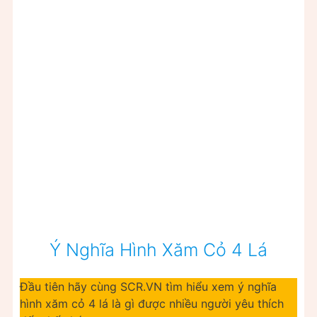
Ý Nghĩa Hình Xăm Cỏ 4 Lá
Đầu tiên hãy cùng SCR.VN tìm hiểu xem ý nghĩa
hình xăm cỏ 4 lá là gì được nhiều người yêu thích