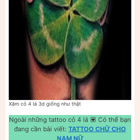
Xăm cỏ 4 lá 3d giống như thật
Ngoài những tattoo cỏ 4 lá 💟 Có thể bạn
đang cần bài viết:
TATTOO CHỮ CHO
NAM NỮ