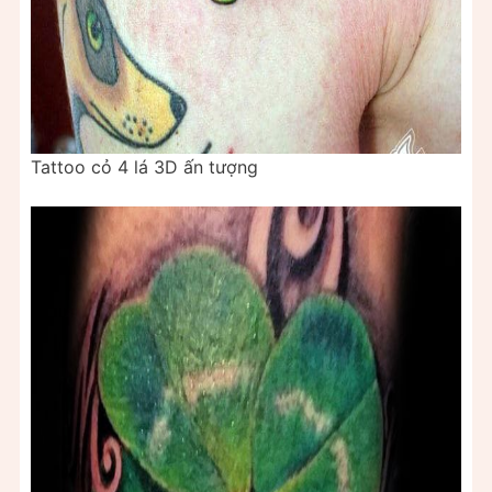
Tattoo cỏ 4 lá 3D ấn tượng