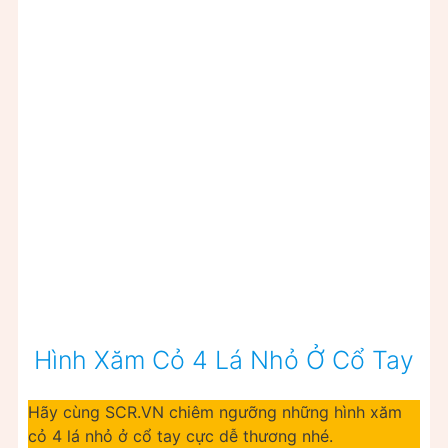
Hình Xăm Cỏ 4 Lá Nhỏ Ở Cổ Tay
Hãy cùng SCR.VN chiêm ngưỡng những hình xăm
cỏ 4 lá nhỏ ở cổ tay cực dễ thương nhé.