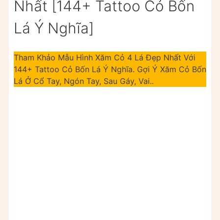
Nhất [144+ Tattoo Cỏ Bốn
Lá Ý Nghĩa]
Tham Khảo Mẫu Hình Xăm Cỏ 4 Lá Đẹp Nhất Với
144+ Tattoo Cỏ Bốn Lá Ý Nghĩa. Gợi Ý Xăm Cỏ Bốn
Lá Ở Cổ Tay, Ngón Tay, Sau Gáy, Vai..