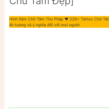
Chữ Tâm Đẹp]
Hình Xăm Chữ Tâm Thư Pháp ❤️ 226+ Tattoo Chữ Tâ
ấn tượng và ý nghĩa đối với mọi người.