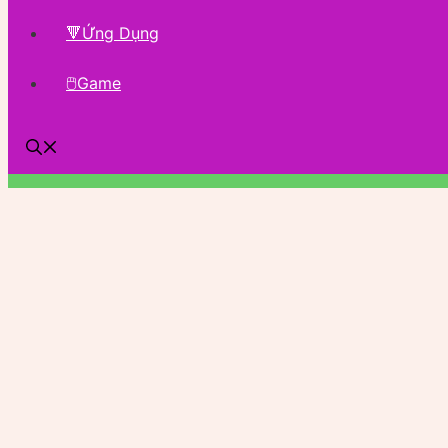
🔻Ứng Dụng
🖱Game