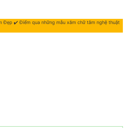
m Đẹp ✔️ Điểm qua những mẫu xăm chữ tâm nghệ thuật