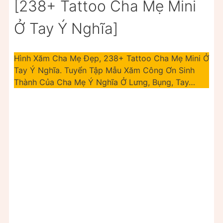
[238+ Tattoo Cha Mẹ Mini
Ở Tay Ý Nghĩa]
Hình Xăm Cha Mẹ Đẹp, 238+ Tattoo Cha Mẹ Mini Ở
Tay Ý Nghĩa. Tuyển Tập Mẫu Xăm Công Ơn Sinh
Thành Của Cha Mẹ Ý Nghĩa Ở Lưng, Bụng, Tay…