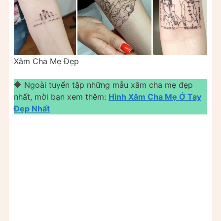
Xăm Cha Mẹ Đẹp
🔶 Ngoài tuyển tập những mẫu xăm cha mẹ đẹp
nhất, mời bạn xem thêm:
Hình Xăm Cha Mẹ Ở Tay
Đẹp Nhất