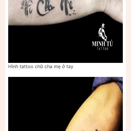
Hình tattoo chữ cha mẹ ở tay