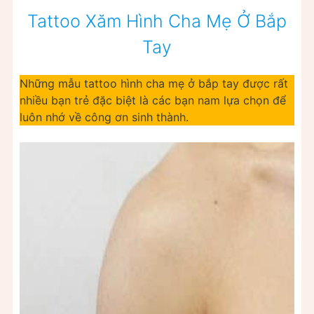
Tattoo Xăm Hình Cha Mẹ Ở Bắp
Tay
Những mẫu tattoo hình cha mẹ ở bắp tay được rất
nhiều bạn trẻ đặc biệt là các bạn nam lựa chọn để
luôn nhớ về công ơn sinh thành.