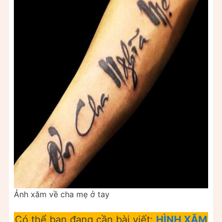
Ảnh xăm về cha mẹ ở tay
Có thể bạn đang cần bài viết:
HÌNH XĂM