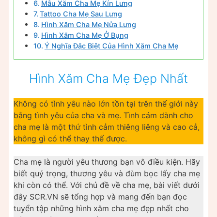
Mẫu Xăm Cha Mẹ Kín Lưng
Tattoo Cha Mẹ Sau Lưng
Hình Xăm Cha Mẹ Nửa Lưng
Hình Xăm Cha Mẹ Ở Bụng
Ý Nghĩa Đặc Biệt Của Hình Xăm Cha Mẹ
Hình Xăm Cha Mẹ Đẹp Nhất
Không có tình yêu nào lớn tồn tại trên thế giới này
bằng tình yêu của cha và mẹ. Tình cảm dành cho
cha mẹ là một thứ tình cảm thiêng liêng và cao cả,
không gì có thể thay thế được.
Cha mẹ là người yêu thương bạn vô điều kiện. Hãy
biết quý trọng, thương yêu và đùm bọc lấy cha mẹ
khi còn có thể. Với chủ đề về cha mẹ, bài viết dưới
đây SCR.VN sẽ tổng hợp và mang đến bạn đọc
tuyển tập những hình xăm cha mẹ đẹp nhất cho