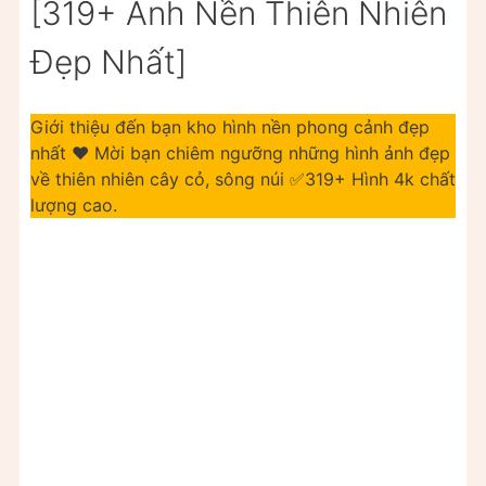
[319+ Ảnh Nền Thiên Nhiên
Đẹp Nhất]
Giới thiệu đến bạn kho hình nền phong cảnh đẹp
nhất ❤️ Mời bạn chiêm ngưỡng những hình ảnh đẹp
về thiên nhiên cây cỏ, sông núi ✅319+ Hình 4k chất
lượng cao.