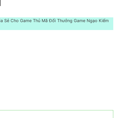
]
hia Sẻ Cho Game Thủ Mã Đổi Thưởng Game Ngạo Kiếm