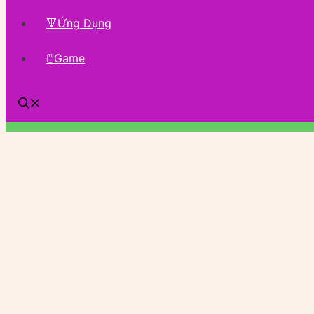
🔻Ứng Dụng
🖱Game