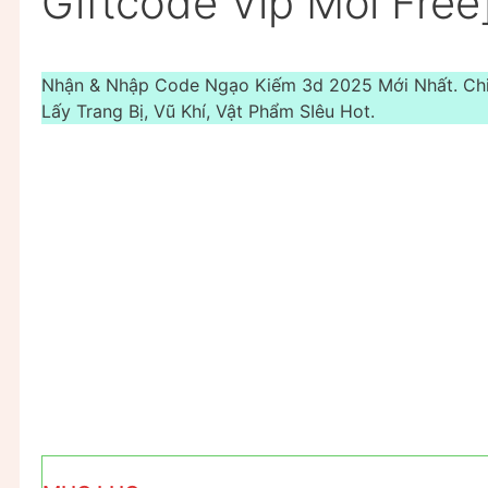
Giftcode Vip Mới Free
Nhận & Nhập Code Ngạo Kiếm 3d 2025 Mới Nhất. C
Lấy Trang Bị, Vũ Khí, Vật Phẩm SIêu Hot.