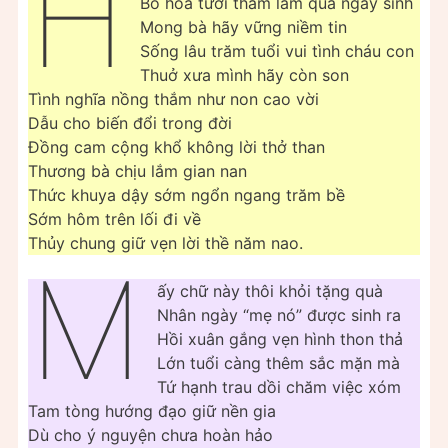
H
Bó hoa tươi thắm làm quà ngày sinh
Mong bà hãy vững niềm tin
Sống lâu trăm tuổi vui tình cháu con
Thuở xưa mình hãy còn son
Tình nghĩa nồng thắm như non cao vời
Dẫu cho biến đổi trong đời
Đồng cam cộng khổ không lời thở than
Thương bà chịu lắm gian nan
Thức khuya dậy sớm ngổn ngang trăm bề
Sớm hôm trên lối đi về
Thủy chung giữ vẹn lời thề năm nao.
M
ấy chữ này thôi khỏi tặng quà
Nhân ngày “mẹ nó” được sinh ra
Hồi xuân gắng vẹn hình thon thả
Lớn tuổi càng thêm sắc mặn mà
Tứ hạnh trau dồi chăm việc xóm
Tam tòng hướng đạo giữ nền gia
Dù cho ý nguyện chưa hoàn hảo