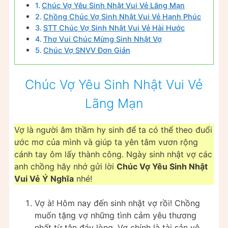
Chúc Vợ Yêu Sinh Nhật Vui Vẻ Lãng Mạn
Chồng Chúc Vợ Sinh Nhật Vui Vẻ Hạnh Phúc
STT Chúc Vợ Sinh Nhật Vui Vẻ Hài Hước
Thơ Vui Chúc Mừng Sinh Nhật Vợ
Chúc Vợ SNVV Đơn Giản
Chúc Vợ Yêu Sinh Nhật Vui Vẻ
Lãng Mạn
Vợ là người âm thầm hy sinh để ta có thể theo đuổi
ước mơ của mình và giúp ta yên tâm vươn rộng
cánh tay ôm lấy thành công. Ngày sinh nhật vợ các
anh chồng hãy nhớ gửi lời
Chúc Vợ Yêu Sinh Nhật
Vui Vẻ Ý Nghĩa
nhé!
Vợ à! Hôm nay đến sinh nhật vợ rồi! Chồng
muốn tặng vợ những tình cảm yêu thương
nhất từ tận đáy lòng. Vợ chính là tài sản vô