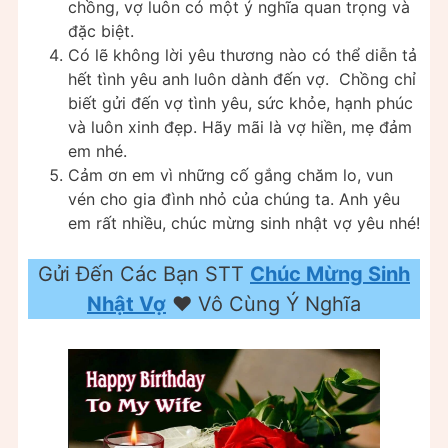
chồng, vợ luôn có một ý nghĩa quan trọng và
đặc biệt.
Có lẽ không lời yêu thương nào có thể diễn tả
hết tình yêu anh luôn dành đến vợ. Chồng chỉ
biết gửi đến vợ tình yêu, sức khỏe, hạnh phúc
và luôn xinh đẹp. Hãy mãi là vợ hiền, mẹ đảm
em nhé.
Cảm ơn em vì những cố gắng chăm lo, vun
vén cho gia đình nhỏ của chúng ta. Anh yêu
em rất nhiều, chúc mừng sinh nhật vợ yêu nhé!
Gửi Đến Các Bạn STT
Chúc Mừng Sinh
Nhật Vợ
❤️ Vô Cùng Ý Nghĩa