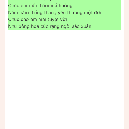
Chúc em môi thắm má hường
Năm năm tháng tháng yêu thương một đời
Chúc cho em mãi tuyệt vời
Như bông hoa cúc rạng ngời sắc xuân.