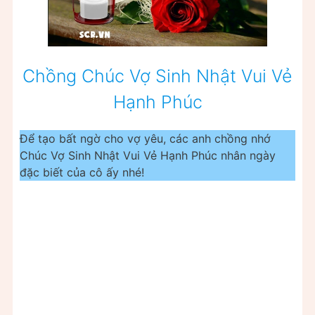
Chồng Chúc Vợ Sinh Nhật Vui Vẻ
Hạnh Phúc
Để tạo bất ngờ cho vợ yêu, các anh chồng nhớ
Chúc Vợ Sinh Nhật Vui Vẻ Hạnh Phúc nhân ngày
đặc biết của cô ấy nhé!