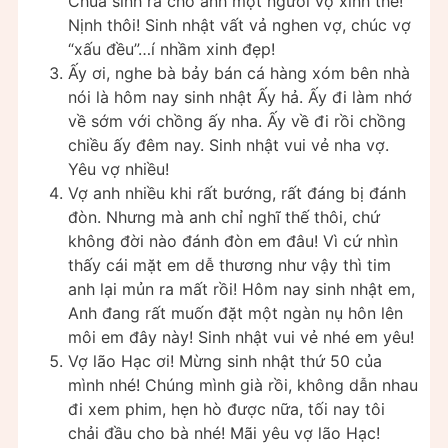
Chúa sinh ra cho anh một người vợ xinh thế!
Nịnh thôi! Sinh nhật vất vả nghen vợ, chúc vợ
“xấu đều”…í nhầm xinh đẹp!
Ấy ơi, nghe bà bảy bán cá hàng xóm bên nhà
nói là hôm nay sinh nhật Ấy hả. Ấy đi làm nhớ
về sớm với chồng ấy nha. Ấy về đi rồi chồng
chiều ấy đêm nay. Sinh nhật vui vẻ nha vợ.
Yêu vợ nhiều!
Vợ anh nhiều khi rất bướng, rất đáng bị đánh
đòn. Nhưng mà anh chỉ nghĩ thế thôi, chứ
không đời nào đánh đòn em đâu! Vì cứ nhìn
thấy cái mặt em dễ thương như vậy thì tim
anh lại mủn ra mất rồi! Hôm nay sinh nhật em,
Anh đang rất muốn đặt một ngàn nụ hôn lên
môi em đây này! Sinh nhật vui vẻ nhé em yêu!
Vợ lão Hạc ơi! Mừng sinh nhật thứ 50 của
mình nhé! Chúng mình già rồi, không dẫn nhau
đi xem phim, hẹn hò được nữa, tối nay tôi
chải đầu cho bà nhé! Mãi yêu vợ lão Hạc!