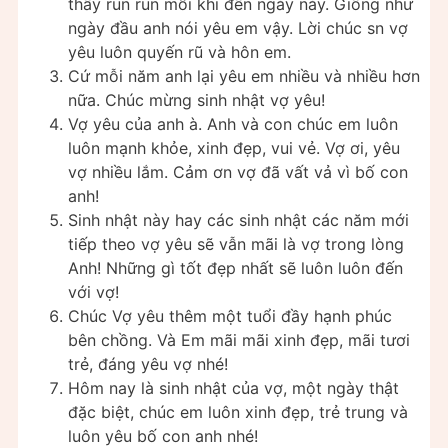
thấy run run mỗi khi đến ngày này. Giống như
ngày đầu anh nói yêu em vậy. Lời chúc sn vợ
yêu luôn quyến rũ và hôn em.
Cứ mỗi năm anh lại yêu em nhiều và nhiều hơn
nữa. Chúc mừng sinh nhật vợ yêu!
Vợ yêu của anh à. Anh và con chúc em luôn
luôn mạnh khỏe, xinh đẹp, vui vẻ. Vợ ơi, yêu
vợ nhiều lắm. Cảm ơn vợ đã vất vả vì bố con
anh!
Sinh nhật này hay các sinh nhật các năm mới
tiếp theo vợ yêu sẽ vẫn mãi là vợ trong lòng
Anh! Những gì tốt đẹp nhất sẽ luôn luôn đến
với vợ!
Chúc Vợ yêu thêm một tuổi đầy hạnh phúc
bên chồng. Và Em mãi mãi xinh đẹp, mãi tươi
trẻ, đáng yêu vợ nhé!
Hôm nay là sinh nhật của vợ, một ngày thật
đặc biệt, chúc em luôn xinh đẹp, trẻ trung và
luôn yêu bố con anh nhé!