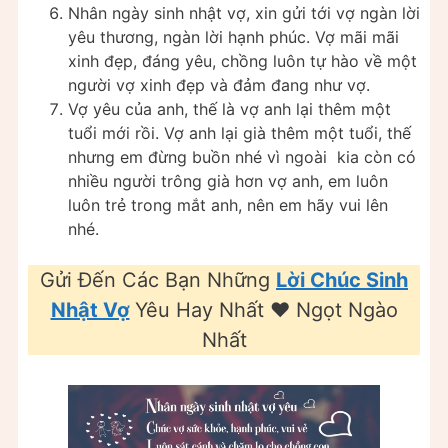
Nhân ngày sinh nhật vợ, xin gửi tới vợ ngàn lời
yêu thương, ngàn lời hạnh phúc. Vợ mãi mãi
xinh đẹp, đáng yêu, chồng luôn tự hào về một
người vợ xinh đẹp và đảm đang như vợ.
Vợ yêu của anh, thế là vợ anh lại thêm một
tuổi mới rồi. Vợ anh lại già thêm một tuổi, thế
nhưng em đừng buồn nhé vì ngoài kia còn có
nhiều người trông già hơn vợ anh, em luôn
luôn trẻ trong mắt anh, nên em hãy vui lên
nhé.
Gửi Đến Các Bạn Những
Lời Chúc Sinh
Nhật Vợ
Yêu Hay Nhất ❤️ Ngọt Ngào
Nhất