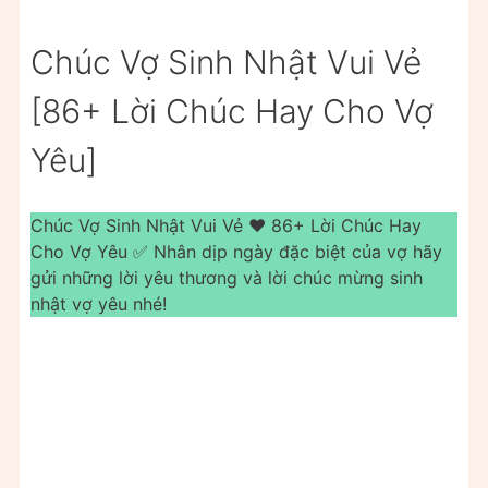
Chúc Vợ Sinh Nhật Vui Vẻ
[86+ Lời Chúc Hay Cho Vợ
Yêu]
Chúc Vợ Sinh Nhật Vui Vẻ ❤️ 86+ Lời Chúc Hay
Cho Vợ Yêu ✅ Nhân dịp ngày đặc biệt của vợ hãy
gửi những lời yêu thương và lời chúc mừng sinh
nhật vợ yêu nhé!