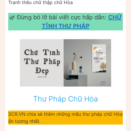
Tranh thêu chữ thập chữ Hòa
🌿 Đừng bỏ lỡ bài viết cực hấp dẫn:
CHỮ
TĨNH THƯ PHÁP
Thư Pháp Chữ Hòa
SCR.VN chia sẻ thêm những mẫu thư pháp chữ Hòa
ấn tượng nhất.