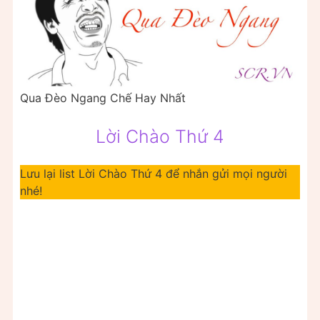
Qua Đèo Ngang Chế Hay Nhất
Lời Chào Thứ 4
Lưu lại list Lời Chào Thứ 4 để nhắn gửi mọi người
nhé!