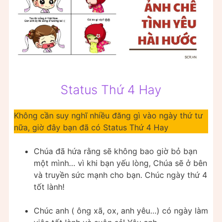
Status Thứ 4 Hay
Không cần suy nghĩ nhiều đăng gì vào ngày thứ tư
nữa, giờ đây bạn đã có Status Thứ 4 Hay
Chúa đã hứa rằng sẽ không bao giờ bỏ bạn
một mình… vì khi bạn yếu lòng, Chúa sẽ ở bên
và truyền sức mạnh cho bạn. Chúc ngày thứ 4
tốt lành!
Chúc anh ( ông xã, ox, anh yêu…) có ngày làm