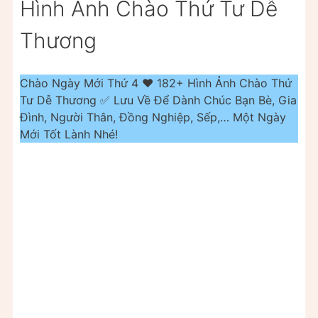
Hình Ảnh Chào Thứ Tư Dễ
Thương
Chào Ngày Mới Thứ 4 ❤️ 182+ Hình Ảnh Chào Thứ
Tư Dễ Thương ✅ Lưu Về Để Dành Chúc Bạn Bè, Gia
Đình, Người Thân, Đồng Nghiệp, Sếp,… Một Ngày
Mới Tốt Lành Nhé!