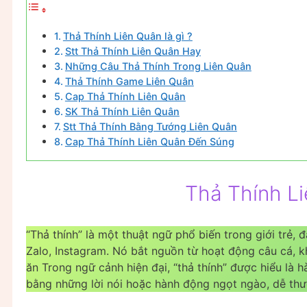
Thả Thính Liên Quân là gì ?
Stt Thả Thính Liên Quân Hay
Những Câu Thả Thính Trong Liên Quân
Thả Thính Game Liên Quân
Cap Thả Thính Liên Quân
SK Thả Thính Liên Quân
Stt Thả Thính Bằng Tướng Liên Quân
Cap Thả Thính Liên Quân Đến Súng
Thả Thính Li
“Thả thính” là một thuật ngữ phổ biến trong giới trẻ,
Zalo, Instagram. Nó bắt nguồn từ hoạt động câu cá, k
ăn Trong ngữ cảnh hiện đại, “thả thính” được hiểu là
bằng những lời nói hoặc hành động ngọt ngào, dễ thư