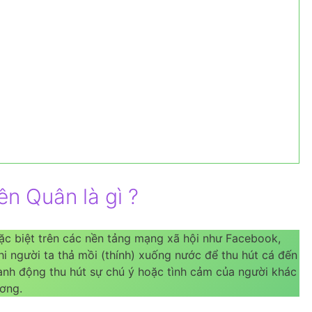
ên Quân là gì ?
 đặc biệt trên các nền tảng mạng xã hội như Facebook,
hi người ta thả mồi (thính) xuống nước để thu hút cá đến
 hành động thu hút sự chú ý hoặc tình cảm của người khác
ơng.