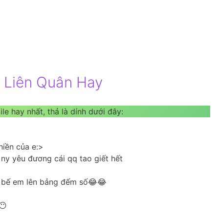
h Liên Quân Hay
le hay nhất, thả là dính dưới đây:
hiền của e:>
 ny yêu đương cái qq tao giết hết
n bế em lên bảng đếm số😂😂
😶