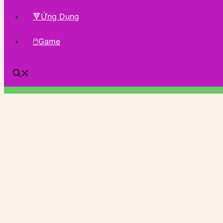
🔻Ứng Dụng
🖱Game