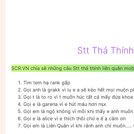
Stt Thả Thín
SCR.VN chia sẽ những câu Stt thả thính liên quân mobi
Tìm tem hạ rank gấp
Gọi anh là grakk vì iu e a sẽ kéo hết mọi muộn p
Gọi t là to ro vì t muốn húc tất cả mấy đứa khoe
Gọi e là garena vì e hút máu hơn nsx
Gọi em là ngộ không vì mỗi khi thấy e anh muố
Gọi e là alice vì e thích thôi chứ e ế ạ cảm ơn
Gọi em là Liên Quân vì khi rảnh anh chỉ muốn….. 