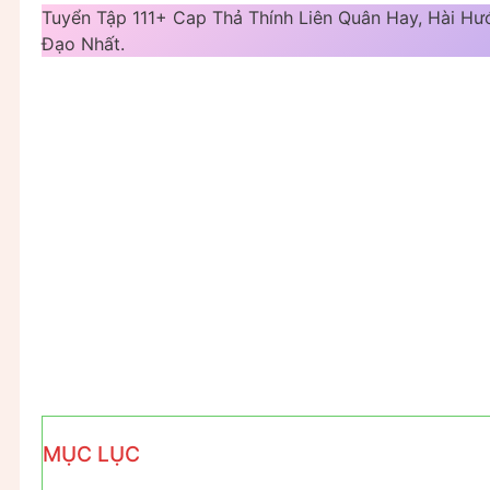
Tuyển Tập 111+ Cap Thả Thính Liên Quân Hay, Hài Hướ
Đạo Nhất.
MỤC LỤC