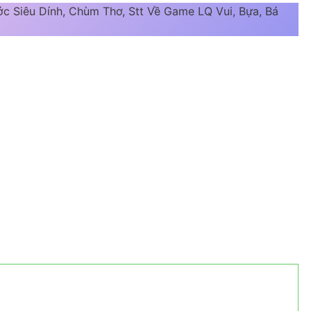
c Siêu Dính, Chùm Thơ, Stt Về Game LQ Vui, Bựa, Bá