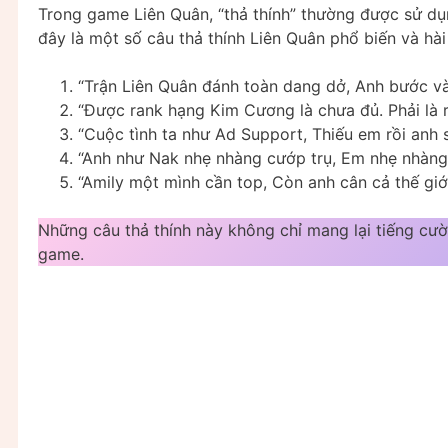
Trong game Liên Quân, “thả thính” thường được sử dụn
đây là một số câu thả thính Liên Quân phổ biến và hài
“Trận Liên Quân đánh toàn dang dở, Anh bước v
“Được rank hạng Kim Cương là chưa đủ. Phải là
“Cuộc tình ta như Ad Support, Thiếu em rồi anh s
“Anh như Nak nhẹ nhàng cướp trụ, Em nhẹ nhàng 
“Amily một mình cần top, Còn anh cân cả thế giớ
Những câu thả thính này không chỉ mang lại tiếng cườ
game.