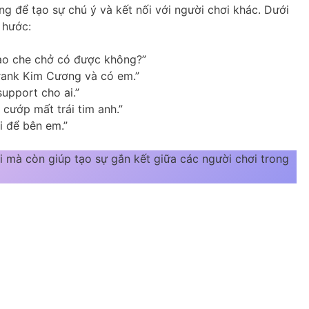
g để tạo sự chú ý và kết nối với người chơi khác. Dưới
 hước:
ào che chở có được không?”
 rank Kim Cương và có em.”
upport cho ai.”
cướp mất trái tim anh.”
i để bên em.”
i mà còn giúp tạo sự gắn kết giữa các người chơi trong