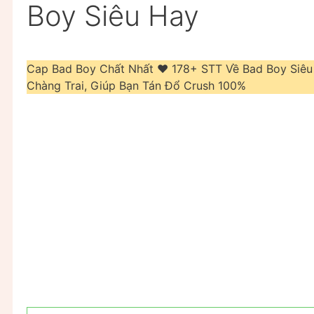
Boy Siêu Hay
Cap Bad Boy Chất Nhất ❤️️ 178+ STT Về Bad Boy Si
Chàng Trai, Giúp Bạn Tán Đổ Crush 100%