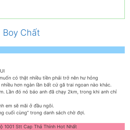
 Boy Chất
UI
muốn có thật nhiều tiền phải trở nên hư hỏng
 nhiều hơn ngàn lần bất cứ gã trai ngoan nào khác.
m. Lần đó nó báo anh đã chạy 2km, trong khi anh chỉ
 ảnh em sẽ mãi ở đầu ngôi.
ng cuối cùng” trong danh sách chờ đợi.
Bộ 1001 Stt Cap Thả Thính Hot Nhất