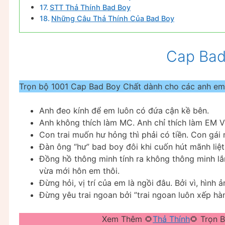
STT Thả Thính Bad Boy
Những Câu Thả Thính Của Bad Boy
Cap Bad
Trọn bộ 1001 Cap Bad Boy Chất dành cho các anh em
Anh đeo kính để em luôn có đứa cận kề bên.
Anh không thích làm MC. Anh chỉ thích làm EM V
Con trai muốn hư hỏng thì phải có tiền. Con gái 
Đàn ông “hư” bad boy đôi khi cuốn hút mãnh liệt
Đồng hồ thông minh tính ra không thông minh lắ
vừa mới hôn em thôi.
Đừng hỏi, vị trí của em là ngồi đâu. Bởi vì, hình
Đừng yêu trai ngoan bởi ”trai ngoan luôn xếp hà
Xem Thêm 🌻
Thả Thính
🌻 Trọn 