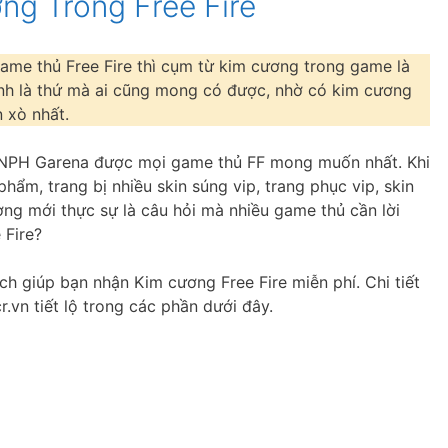
ng Trong Free Fire
game thủ Free Fire thì cụm từ kim cương trong game là
nh là thứ mà ai cũng mong có được, nhờ có kim cương
 xò nhất.
ủa NPH Garena được mọi game thủ FF mong muốn nhất. Khi
ẩm, trang bị nhiều skin súng vip, trang phục vip, skin
ng mới thực sự là câu hỏi mà nhiều game thủ cần lời
 Fire?
ch giúp bạn nhận Kim cương Free Fire miễn phí. Chi tiết
.vn tiết lộ trong các phần dưới đây.