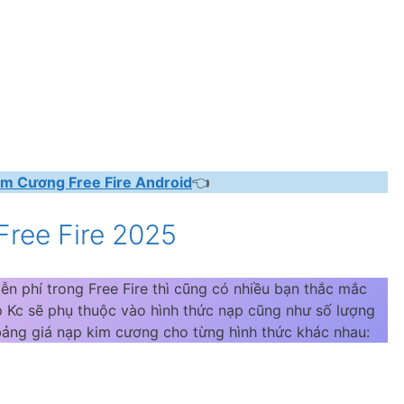
im Cương Free Fire Android
👈
Free Fire 2025
ễn phí trong Free Fire thì cũng có nhiều bạn thắc mắc
ạp Kc sẽ phụ thuộc vào hình thức nạp cũng như số lượng
ng giá nạp kim cương cho từng hình thức khác nhau: