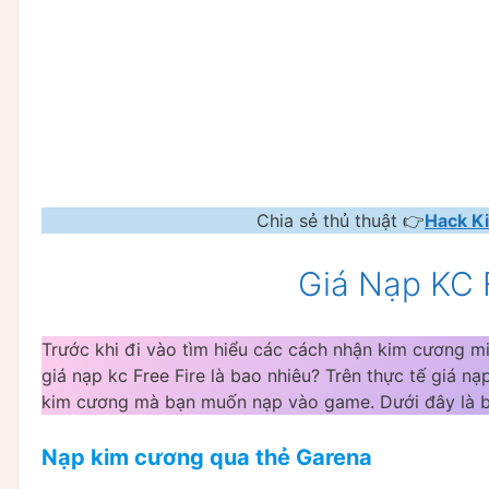
Chia sẻ thủ thuật 👉
Hack K
Giá Nạp KC 
Trước khi đi vào tìm hiểu các cách nhận kim cương mi
giá nạp kc Free Fire là bao nhiêu? Trên thực tế giá n
kim cương mà bạn muốn nạp vào game. Dưới đây là bả
Nạp kim cương qua thẻ Garena