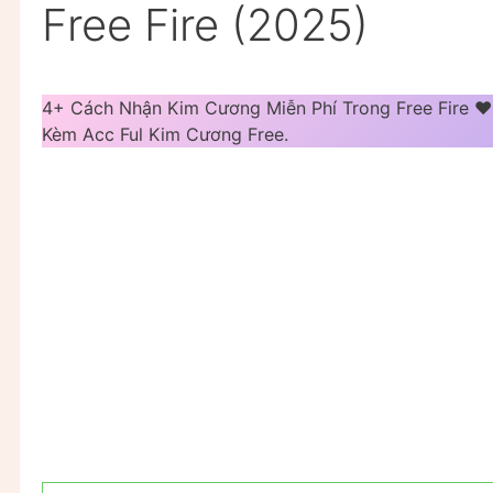
Free Fire (2025)
4+ Cách Nhận Kim Cương Miễn Phí Trong Free Fire ❤
Kèm Acc Ful Kim Cương Free.