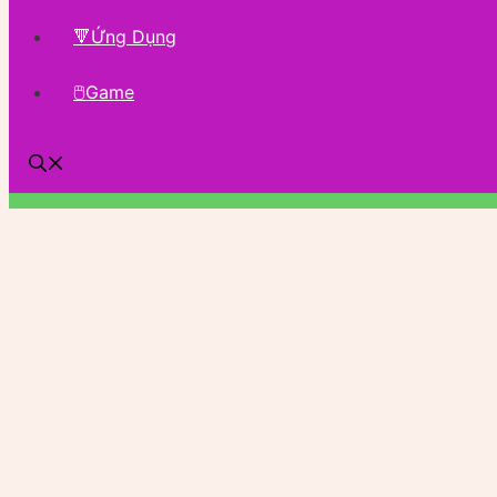
🔻Ứng Dụng
🖱Game