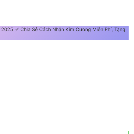
️️ 2025 ✅ Chia Sẻ Cách Nhận Kim Cương Miễn Phí, Tặng