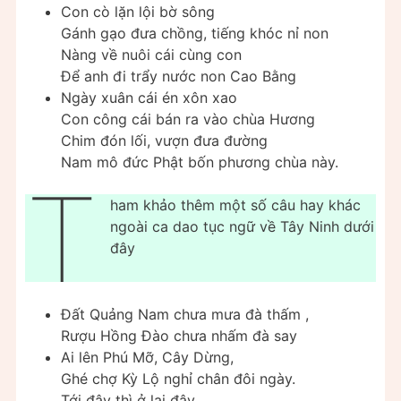
Con cò lặn lội bờ sông
Gánh gạo đưa chồng, tiếng khóc nỉ non
Nàng về nuôi cái cùng con
Để anh đi trẩy nước non Cao Bằng
Ngày xuân cái én xôn xao
Con công cái bán ra vào chùa Hương
Chim đón lối, vượn đưa đường
Nam mô đức Phật bốn phương chùa này.
T
ham khảo thêm một số câu hay khác
ngoài ca dao tục ngữ về Tây Ninh dưới
đây
Đất Quảng Nam chưa mưa đà thấm ,
Rượu Hồng Đào chưa nhấm đà say
Ai lên Phú Mỡ, Cây Dừng,
Ghé chợ Kỳ Lộ nghỉ chân đôi ngày.
Tới đây thì ở lại đây,