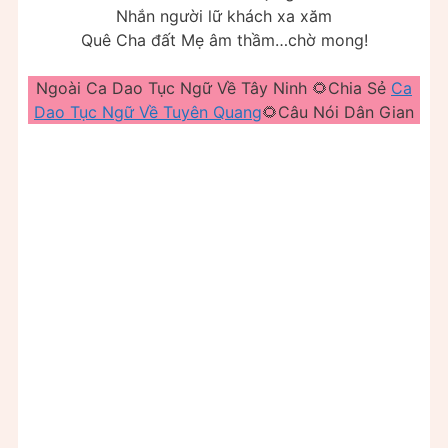
Nhắn người lữ khách xa xăm
Quê Cha đất Mẹ âm thầm…chờ mong!
Ngoài Ca Dao Tục Ngữ Về Tây Ninh 🌻Chia Sẻ
Ca
Dao Tục Ngữ Về Tuyên Quang
🌻Câu Nói Dân Gian