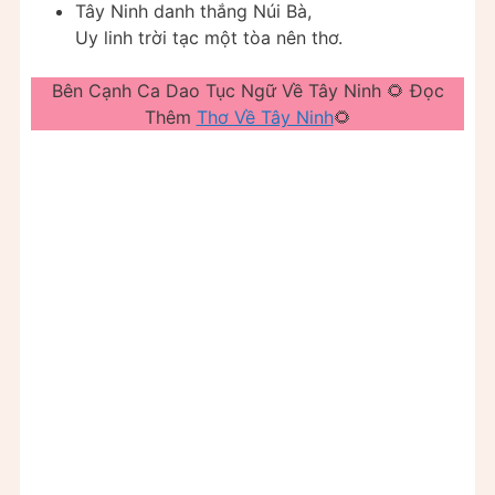
Tây Ninh danh thắng Núi Bà,
Uy linh trời tạc một tòa nên thơ.
Bên Cạnh Ca Dao Tục Ngữ Về Tây Ninh 🌻 Đọc
Thêm
Thơ Về Tây Ninh
🌻