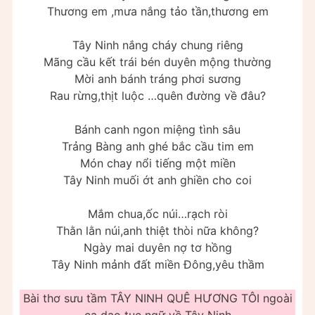
Thương em ,mưa nắng tảo tần,thương em
Tây Ninh nắng cháy chung riêng
Mãng cầu kết trái bén duyên mộng thường
Mời anh bánh tráng phơi sương
Rau rừng,thịt luộc …quên đường về đâu?
Bánh canh ngon miệng tình sâu
Trảng Bàng anh ghé bắc cầu tim em
Món chay nổi tiếng một miền
Tây Ninh muối ớt anh ghiền cho coi
Mắm chua,ốc núi…rạch ròi
Thằn lằn núi,anh thiệt thòi nữa không?
Ngày mai duyên nợ tơ hồng
Tây Ninh mảnh đất miền Đông,yêu thầm
Bài thơ sưu tầm TÂY NINH QUÊ HƯƠNG TÔI ngoài
ca dao tục ngữ về Tây Ninh