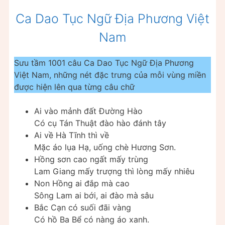
Ca Dao Tục Ngữ Địa Phương Việt
Nam
Sưu tầm 1001 câu Ca Dao Tục Ngữ Địa Phương
Việt Nam, những nét đặc trưng của mỗi vùng miền
được hiện lên qua từng câu chữ
Ai vào mảnh đất Đường Hào
Có cụ Tán Thuật đào hào đánh tây
Ai về Hà Tĩnh thì về
Mặc áo lụa Hạ, uống chè Hương Sơn.
Hồng sơn cao ngất mấy trùng
Lam Giang mấy trượng thì lòng mấy nhiêu
Non Hồng ai đắp mà cao
Sông Lam ai bới, ai đào mà sâu
Bắc Cạn có suối đãi vàng
Có hồ Ba Bể có nàng áo xanh.