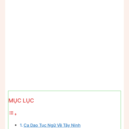
MỤC LỤC
Ca Dao Tục Ngữ Về Tây Ninh