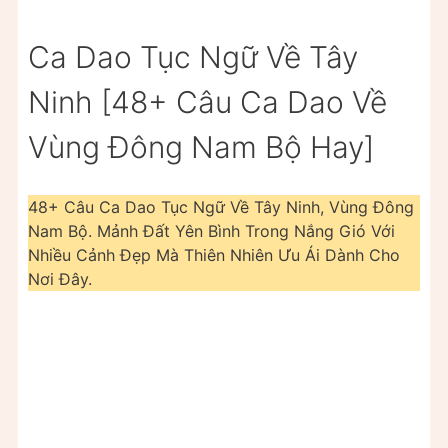
Ca Dao Tục Ngữ Về Tây
Ninh [48+ Câu Ca Dao Về
Vùng Đông Nam Bộ Hay]
48+ Câu Ca Dao Tục Ngữ Về Tây Ninh, Vùng Đông
Nam Bộ. Mảnh Đất Yên Bình Trong Nắng Gió Với
Nhiều Cảnh Đẹp Mà Thiên Nhiên Ưu Ái Dành Cho
Nơi Đây.