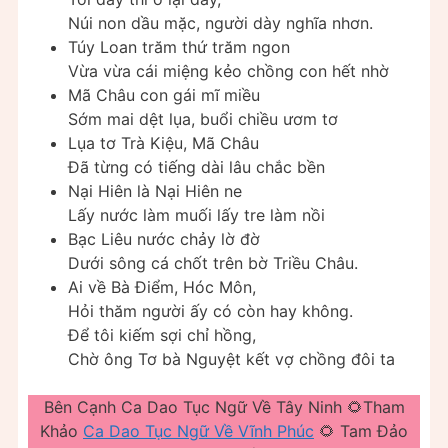
Núi non dầu mặc, người dày nghĩa nhơn.
Túy Loan trăm thứ trăm ngon
Vừa vừa cái miệng kẻo chồng con hết nhờ
Mã Châu con gái mĩ miều
Sớm mai dệt lụa, buổi chiều ươm tơ
Lụa tơ Trà Kiệu, Mã Châu
Đã từng có tiếng dài lâu chắc bền
Nại Hiên là Nại Hiên ne
Lấy nước làm muối lấy tre làm nồi
Bạc Liêu nước chảy lờ đờ
Dưới sông cá chốt trên bờ Triều Châu.
Ai về Bà Điểm, Hóc Môn,
Hỏi thăm người ấy có còn hay không.
Để tôi kiếm sợi chỉ hồng,
Chờ ông Tơ bà Nguyệt kết vợ chồng đôi ta
Bên Cạnh Ca Dao Tục Ngữ Về Tây Ninh 🌻Tham
Khảo
Ca Dao Tục Ngữ Về Vĩnh Phúc
🌻 Tam Đảo