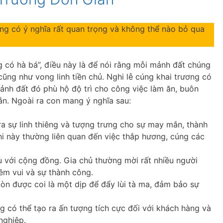
ơng có ý nghĩa rất quan trọng và không thể nào bỏ qua
 có hà bá”, điều này là để nói rằng mỗi mảnh đất chúng
cũng như vong linh tiền chủ. Nghi lễ cúng khai trương có
n mảnh đất đó phù hộ độ trì cho công việc làm ăn, buôn
n. Ngoài ra con mang ý nghĩa sau:
a sự linh thiêng và tượng trưng cho sự may mắn, thành
hi này thường liên quan đến việc thắp hương, cúng các
u với cộng đồng. Gia chủ thường mời rất nhiều người
iềm vui và sự thành công.
 còn được coi là một dịp để đẩy lùi tà ma, đảm bảo sự
g có thể tạo ra ấn tượng tích cực đối với khách hàng và
nghiệp.