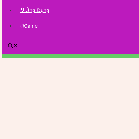
🔻Ứng Dụng
🖱Game