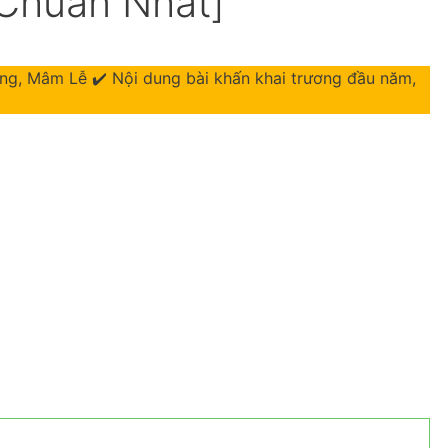
Chuẩn Nhất]
g, Mâm Lễ ✔️ Nội dung bài khấn khai trương đầu năm,