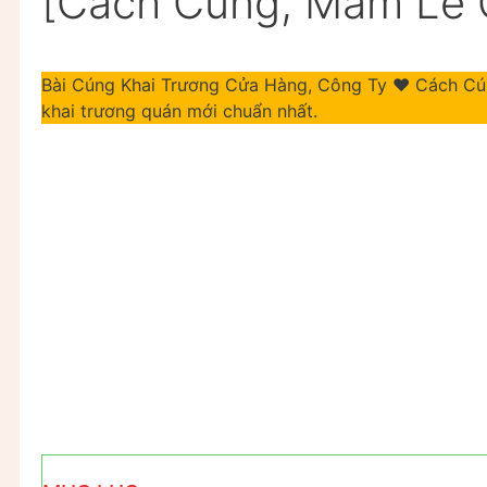
[Cách Cúng, Mâm Lễ 
Bài Cúng Khai Trương Cửa Hàng, Công Ty ❤️ Cách Cún
khai trương quán mới chuẩn nhất.