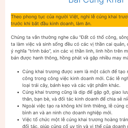
Theo phong tục của người Việt, nghi lễ cúng khai trư
trước khi bắt đầu kinh doanh, làm ăn.
Chúng ta vẫn thường nghe câu “Đất có thổ công, sông
ta làm việc và sinh sống đều có các vị thần cai quản, 
ý nghĩa “trình báo”, xin các vị thần linh, linh hồn trê
bán được hanh thông, hồng phát và gặp nhiều may mắ
Cúng khai trương được xem là một cách để tạo r
công trong công việc kinh doanh mới. Các lễ ng
loại trái cây, bánh kẹo và các vật phẩm khác.
Cúng khai trương cũng là dịp để gặp gỡ, giao lư
thân, bạn bè, và đối tác kinh doanh để chia sẻ n
Ngoài việc tạo ra không khí linh thiêng, lễ cúng
bình an và an ninh cho doanh nghiệp mới.
Việc tổ chức một lễ cúng khai trương hoàng trán
đối tác, giúp củng cố uy tín và vị thế của doanh 