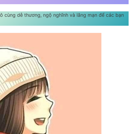
 vô cùng dễ thương, ngộ nghĩnh và lãng mạn để các bạn