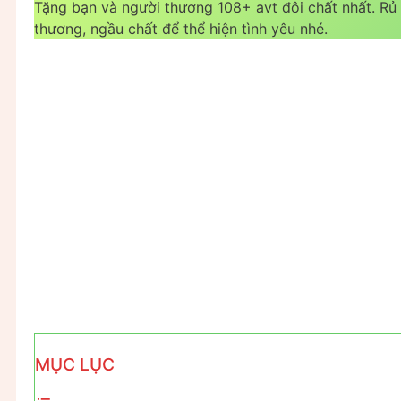
Tặng bạn và người thương 108+ avt đôi chất nhất. Rủ 
thương, ngầu chất để thể hiện tình yêu nhé.
MỤC LỤC