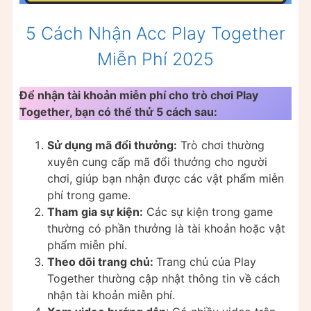
5 Cách Nhận Acc Play Together
Miễn Phí 2025
Để nhận tài khoản miễn phí cho trò chơi Play
Together, bạn có thể thử 5 cách sau:
Sử dụng mã đổi thưởng:
Trò chơi thường
xuyên cung cấp mã đổi thưởng cho người
chơi, giúp bạn nhận được các vật phẩm miễn
phí trong game.
Tham gia sự kiện:
Các sự kiện trong game
thường có phần thưởng là tài khoản hoặc vật
phẩm miễn phí.
Theo dõi trang chủ:
Trang chủ của Play
Together thường cập nhật thông tin về cách
nhận tài khoản miễn phí.