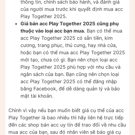
thông tin, chính sách bảo hành, và đánh giá
của người mua trước khi quyết định mua acc
Play Together 2025.
Giá bán acc Play Together 2025
cũng phụ
thuộc vào loại acc bạn mua.
Bạn có thể mua
acc Play Together 2025 có sẵn tiền, kim
cương, trang phục, thú cưng, hay nhà cửa,
hoặc bạn có thể mua acc Play Together 2025
mới tạo, chưa có gì. Bạn nên chọn loại acc
Play Together 2025 phù hợp với nhu cầu và
ngân sách của bạn. Bạn cũng nên chọn loại
acc Play Together 2025 có thể đăng nhập
bằng Facebook, để dễ dàng quản lý và bảo
mật tài khoản.
Chính vì vậy nếu bạn muốn biết giá cụ thể của acc
Play Together là bao nhiêu thì hãy liên hệ trực tiếp
đến các shop bán acc uy tín để trao đổi về nhu cầu
mua acc của bạn, sau đó nhân viên sẽ báo giá cụ