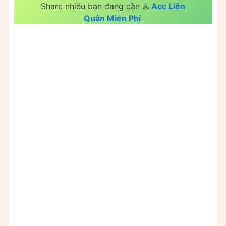
Share nhiều bạn đang cần ♨️
Acc Liên
Quân Miễn Phí