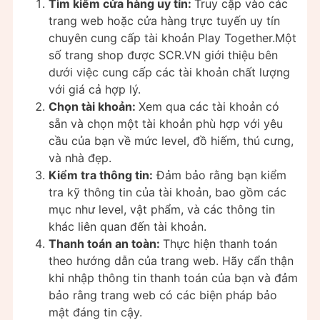
Tìm kiếm cửa hàng uy tín:
Truy cập vào các
trang web hoặc cửa hàng trực tuyến uy tín
chuyên cung cấp tài khoản Play Together.Một
số trang shop được SCR.VN giới thiệu bên
dưới việc cung cấp các tài khoản chất lượng
với giá cả hợp lý.
Chọn tài khoản:
Xem qua các tài khoản có
sẵn và chọn một tài khoản phù hợp với yêu
cầu của bạn về mức level, đồ hiếm, thú cưng,
và nhà đẹp.
Kiểm tra thông tin:
Đảm bảo rằng bạn kiểm
tra kỹ thông tin của tài khoản, bao gồm các
mục như level, vật phẩm, và các thông tin
khác liên quan đến tài khoản.
Thanh toán an toàn:
Thực hiện thanh toán
theo hướng dẫn của trang web. Hãy cẩn thận
khi nhập thông tin thanh toán của bạn và đảm
bảo rằng trang web có các biện pháp bảo
mật đáng tin cậy.