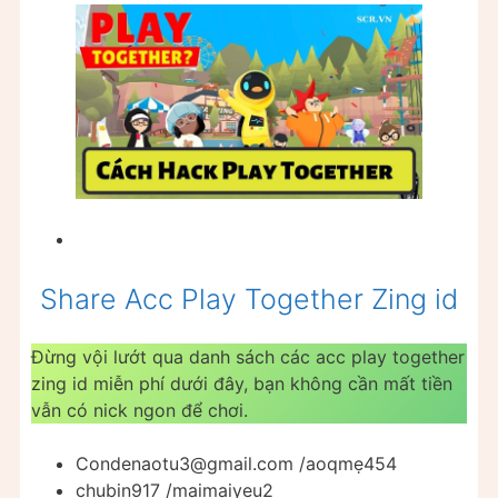
Share Acc Play Together Zing id
Đừng vội lướt qua danh sách các acc play together
zing id miễn phí dưới đây, bạn không cần mất tiền
vẫn có nick ngon để chơi.
Condenaotu3@gmail.com
/aoqmẹ454
chubin917 /maimaiyeu2