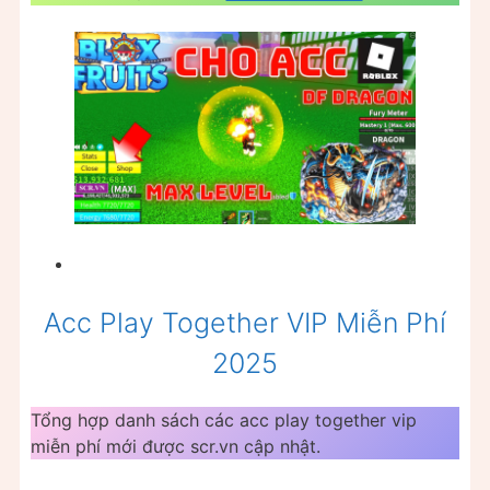
Acc Play Together VIP Miễn Phí
2025
Tổng hợp danh sách các acc play together vip
miễn phí mới được scr.vn cập nhật.