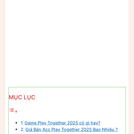
MỤC LỤC
Game Play Together 2025 có gì hay?
Giá Bán Acc Play Together 2025 Bao Nhiêu ?