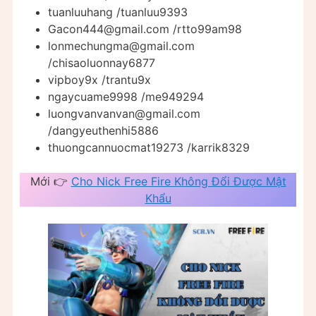
tuanluuhang /tuanluu9393
Gacon444@gmail.com
/rtto99am98
lonmechungma@gmail.com
/chisaoluonnay6877
vipboy9x /trantu9x
ngaycuame9998 /me949294
luongvanvanvan@gmail.com
/dangyeuthenhi5886
thuongcannuocmat19273 /karrik8329
Mới 👉
Cho Nick Free Fire Không Đổi Được Mật
Khẩu