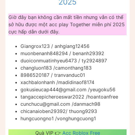
2025
Giờ đây bạn không cần mất tiền nhưng vẫn có thể
sở hữu được một acc play Together miễn phí 2025
cực hấp dẫn dưới đây.
Giangrox123 / anhgiang12456
muonbenanh848294 / benanh29392
duoiconmuatinhyeu6473 / ty2924897
changluon183 /camonthang183
8986520187 / tranvanduc01
xachbalonhanh /madidinaof8174
gokusieucap444@gmail.com
/yeugoku56
tangaccepicheroeswar2022 /hoantoanfree
cunchucu@gmail.com
/danmach98
chicanaioben29392/ thuong9293
hungcuongno1 /vonghungcuong1
Quà VIP 👉
Acc Roblox Free