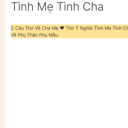
Tình Mẹ Tình Cha
2 Câu Thơ Về Cha Mẹ ❤️ Thơ Ý Nghĩa Tình Mẹ Tình 
Về Phụ Thân Phụ Mẫu.