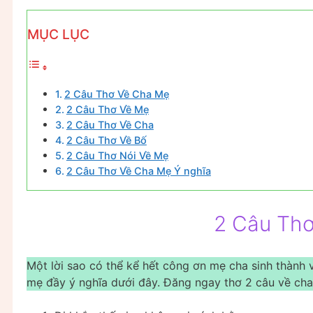
MỤC LỤC
2 Câu Thơ Về Cha Mẹ
2 Câu Thơ Về Mẹ
2 Câu Thơ Về Cha
2 Câu Thơ Về Bố
2 Câu Thơ Nói Về Mẹ
2 Câu Thơ Về Cha Mẹ Ý nghĩa
2 Câu Th
Một lời sao có thể kể hết công ơn mẹ cha sinh thành
mẹ đầy ý nghĩa dưới đây. Đăng ngay thơ 2 câu về cha