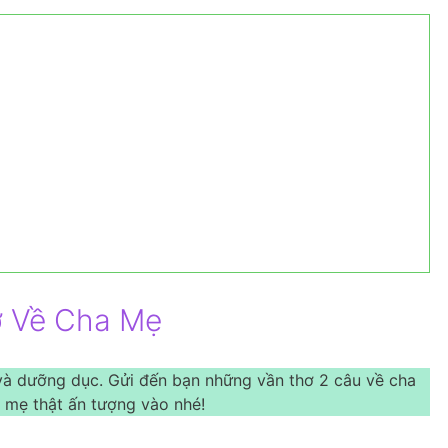
ơ Về Cha Mẹ
 và dưỡng dục. Gửi đến bạn những vần thơ 2 câu về cha
 mẹ thật ấn tượng vào nhé!