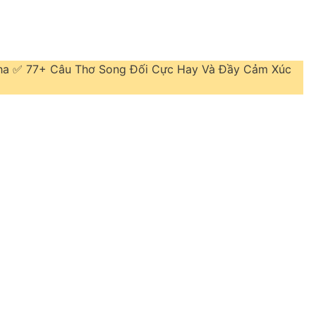
Cha ✅ 77+ Câu Thơ Song Đối Cực Hay Và Đầy Cảm Xúc