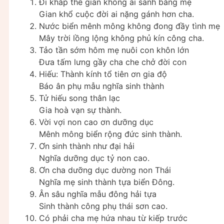
Đi khắp thế gian không ai sánh bằng mẹ
Gian khổ cuộc đời ai nặng gánh hơn cha.
Nước biển mênh mông không đong đầy tình mẹ
Mây trời lồng lộng không phủ kín công cha.
Tảo tần sớm hôm mẹ nuôi con khôn lớn
Đưa tấm lưng gầy cha che chở đời con
Hiếu: Thành kính tổ tiên ơn gia độ
Báo ân phụ mẫu nghĩa sinh thành
Tử hiếu song thân lạc
Gia hoà vạn sự thành.
Vời vợi non cao ơn dưỡng dục
Mênh mông biển rộng đức sinh thành.
Ơn sinh thành như đại hải
Nghĩa dưỡng dục tỷ non cao.
Ơn cha dưỡng dục dường non Thái
Nghĩa mẹ sinh thành tựa biển Đông.
Ân sâu nghĩa mẫu đông hải tựa
Sinh thành công phụ thái sơn cao.
Có phải cha mẹ hứa nhau từ kiếp trước