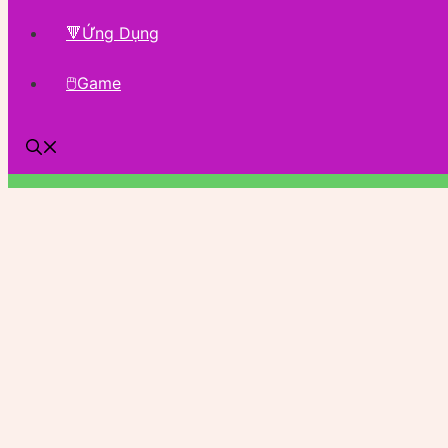
🔻Ứng Dụng
🖱Game