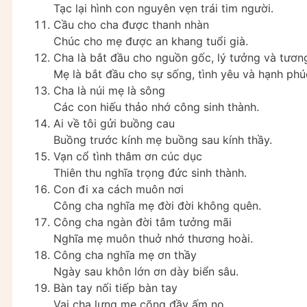
Tạc lại hình con nguyên vẹn trái tim người.
Cầu cho cha được thanh nhàn
Chúc cho mẹ được an khang tuổi già.
Cha là bắt đầu cho nguồn gốc, lý tưởng và tương
Mẹ là bắt đầu cho sự sống, tình yêu và hạnh phú
Cha là núi mẹ là sông
Các con hiếu thảo nhớ công sinh thành.
Ai về tôi gửi buồng cau
Buồng trước kính mẹ buồng sau kính thầy.
Vạn cổ tình thâm ơn cúc dục
Thiên thu nghĩa trọng đức sinh thành.
Con đi xa cách muôn nơi
Công cha nghĩa mẹ đời đời không quên.
Công cha ngàn đời tâm tưởng mãi
Nghĩa mẹ muôn thuở nhớ thương hoài.
Công cha nghĩa mẹ ơn thầy
Ngày sau khôn lớn ơn dày biển sâu.
Bàn tay nối tiếp bàn tay
Vai cha lưng mẹ cõng đầy ấm no.